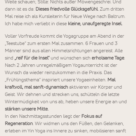
Weite schauen; Stille: Nichts außer Möwengeschrei. Und
dann ist es da:
Dieses friedvolle Glücksgefühl
. Zum dritten
Mal reise ich als Kursleiterin für Neue Wege nach Baltrum.
Ich habe mich verliebt in diese
kleine, unaufgeregte Insel.
Voller Vorfreude kommt die Yogagruppe am Abend in der
„Teestube“ zum ersten Mal zusammen. 6 Frauen und 3
Männer sind aus allen Himmelsrichtungen angereist. Alle
sind
„reif für die Insel“
und wünschen sich
erholsame Tage
.
Nach 2 Jahren unregelmäßigem Yogaunterricht ist der
Wunsch da wieder reinzukommen in die Praxis. Das
„Frühlingsthema“ inspiriert unsere Yogaeinheiten.
Mal
kraftvoll, mal sanft-dynamisch
aktivieren wir Körper und
Geist. Wir dehnen und strecken uns, schütteln die letzte
Wintermüdigkeit von uns ab, heben unsere Energie an und
stärken unsere Mitte.
In den Nachmittagsstunden liegt der
Fokus auf
Regeneration
. Wir widmen uns den Füßen, den Gelenken,
erleben im Yin Yoga ins Innere zu sinken, mobilisieren sanft