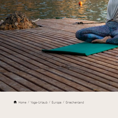
Home
Yoga-Urlaub
Europa
Griechenland