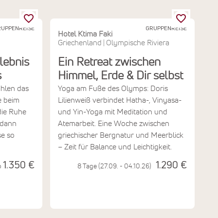
UPPENREISE
GRUPPENREISE
Hotel Ktima Faki
Griechenland
Olympische Riviera
|
rlebnis
Ein Retreat zwischen
s
Himmel, Erde & Dir selbst
hlen das
Yoga am Fuße des Olymps: Doris
e beim
Lilienweiß verbindet Hatha-, Vinyasa-
ie Ruhe
und Yin-Yoga mit Meditation und
 dann
Atemarbeit. Eine Woche zwischen
se so
griechischer Bergnatur und Meerblick
– Zeit für Balance und Leichtigkeit.
1.350 €
1.290 €
b
8 Tage (27.09. - 04.10.26)