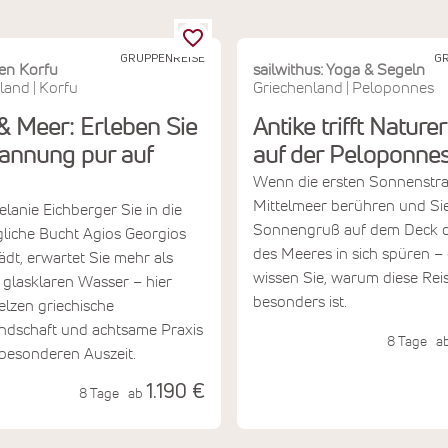
GRUPPENREISE
GR
en Korfu
sailwithus: Yoga & Segeln
land
Korfu
Griechenland
Peloponnes
|
|
& Meer: Erleben Sie
Antike trifft Nature
annung pur auf
auf der Peloponne
Wenn die ersten Sonnenstra
Mittelmeer berühren und Si
anie Eichberger Sie in die
Sonnengruß auf dem Deck d
liche Bucht Agios Georgios
des Meeres in sich spüren –
ädt, erwartet Sie mehr als
wissen Sie, warum diese Rei
glasklaren Wasser – hier
besonders ist.
lzen griechische
ndschaft und achtsame Praxis
8 Tage
a
 besonderen Auszeit.
1.190 €
8 Tage
ab