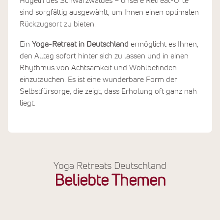
Hügeln des Schwarzwaldes – unsere Retreat-Orte
sind sorgfältig ausgewählt, um Ihnen einen optimalen
Rückzugsort zu bieten.
Ein
Yoga-Retreat in Deutschland
ermöglicht es Ihnen,
den Alltag sofort hinter sich zu lassen und in einen
Rhythmus von Achtsamkeit und Wohlbefinden
einzutauchen. Es ist eine wunderbare Form der
Selbstfürsorge, die zeigt, dass Erholung oft ganz nah
liegt.
Yoga Retreats Deutschland
Beliebte Themen
Yoga Wochenende
Achtsamkeits-Urlaub