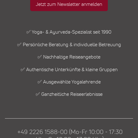
Jetzt zum Newsletter anmelden
✅ Yoga- & Ayurveda-Spezialist seit 1990
✅ Persönliche Beratung & individuelle Betreuung
✅ Nachhaltige Reiseangebote
✅ Authentische Unterkünfte & kleine Gruppen
✅ Ausgewählte Yogalehrende
✅ Ganzheitliche Reiseerlebnisse
+49 2226 1588-00 (Mo-Fr 10:00 - 17:30