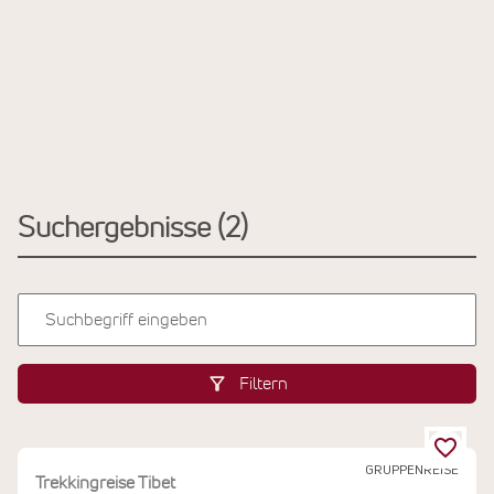
Suchergebnisse
2
Filtern
GRUPPENREISE
Trekkingreise Tibet