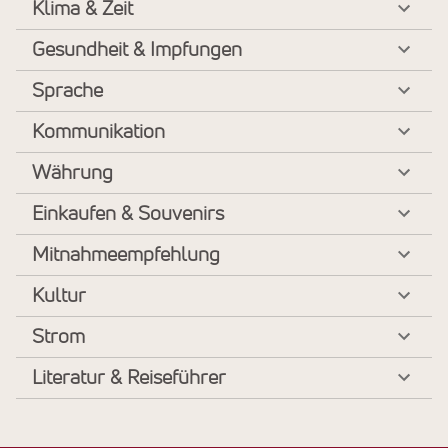
Klima & Zeit
Gesundheit & Impfungen
Sprache
Kommunikation
Währung
Einkaufen & Souvenirs
Mitnahmeempfehlung
Kultur
Strom
Literatur & Reiseführer