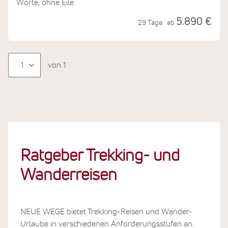
Worte, ohne Eile.
5.890 €
29 Tage
ab
von 1
Ratgeber Trekking- und
Wanderreisen
NEUE WEGE bietet Trekking-Reisen und Wander-
Urlaube in verschiedenen Anforderungsstufen an.