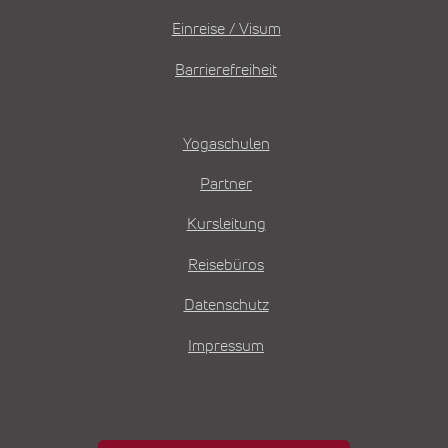
Einreise / Visum
Barrierefreiheit
Yogaschulen
Partner
Kursleitung
Reisebüros
Datenschutz
Impressum