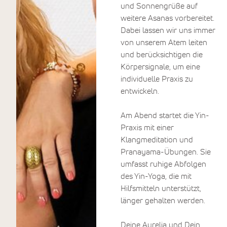
und Sonnengrüße auf
die Umgebung – ob kleine
weitere Asanas vorbereitet.
oder große See-Runde liegt
Dabei lassen wir uns immer
bei Ihnen. Die vegetarische
von unserem Atem leiten
Halbpension gibt Ihrem
und berücksichtigen die
Körper Energie für diese Tage
Körpersignale, um eine
in Achtsamkeit.
individuelle Praxis zu
entwickeln.
Am Abend startet die Yin-
Praxis mit einer
Klangmeditation und
Pranayama-Übungen. Sie
umfasst ruhige Abfolgen
des Yin-Yoga, die mit
Hilfsmitteln unterstützt,
länger gehalten werden.
Deine Aurelia und Dein