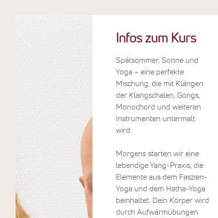
Für Ihre Yoga-Einheiten
stehen unterschiedliche
Infos zum Kurs
Räume bereit – ob im
Blockhaus mit Blick auf den
Spätsommer, Sonne und
See oder an anderen Plätzen
Yoga – eine perfekte
mit Wassernähe. Die
Mischung, die mit Klängen
inspirierende Atmosphäre des
der Klangschalen, Gongs,
Sees begleitet Ihre Praxis. Der
Monochord und weiteren
großzügige Wellnessbereich
Instrumenten untermalt
mit beheiztem Außenpool und
wird.
verschiedenen Saunen steht
Ihnen bis spät abends offen.
Morgens starten wir eine
Im gemütlichen
lebendige Yang-Praxis, die
Ruhewohnzimmer mit Seeblick
Elemente aus dem Faszien-
finden Sie Stille, am
Yoga und dem Hatha-Yoga
hoteleigenen Sandstrand
beinhaltet. Dein Körper wird
Entspannung. Bei
durch Aufwärmübungen
Spaziergängen erkunden Sie