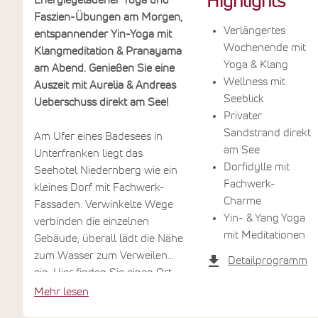
Highlights
Energiegeladener Yoga und
Faszien-Übungen am Morgen,
Verlängertes
entspannender Yin-Yoga mit
Wochenende mit
Klangmeditation & Pranayama
Yoga & Klang
am Abend. Genießen Sie eine
Wellness mit
Auszeit mit Aurelia & Andreas
Seeblick
Ueberschuss direkt am See!
Privater
Sandstrand direkt
Am Ufer eines Badesees in
am See
Unterfranken liegt das
Dorfidylle mit
Seehotel Niedernberg wie ein
Fachwerk-
kleines Dorf mit Fachwerk-
Charme
Fassaden. Verwinkelte Wege
Yin- & Yang Yoga
verbinden die einzelnen
mit Meditationen
Gebäude, überall lädt die Nähe
zum Wasser zum Verweilen
Detailprogramm
ein. Hier finden Sie einen Ort,
an dem eine kurze Auszeit zu
Mehr lesen
echter Erholung wird.