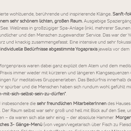
erte wohltuende, berührende und inspirierende Klänge
. Sanft-fo
einem sehr schönem lichten, großen Raum.
Ausgiebige Spaziergän
ee. Wellness in großzügiger Spa-Anlage (inkl. mehrerer Saunen
eundlicher und den Menschen zugewandter Service. Das war der 
rz und knackig zusammengefasst. Eine intensive und sehr fokussi
 individuelle Bedürfnisse abgestimmte Yogapraxis
jeweils vor dem
Morgenpraxis waren dabei ganz explizit dem Atem und dem medit
Praxis immer wieder mit kürzeren und längeren Klangsequenzen 
gen für meditatives Gruppenerleben. Das Bedürfnis innerhalb 
hr spürbar und die Menschen haben sich rundum wohl gefühlt mi
h-mit-sich-selbst-sein-zu-dürfen“
.
 insbesondere die
sehr freundlichen MitarbeiterInnen
des Hauses
. Der Raum selbst war sehr groß und hell mit Blick auf den See, 
sen – da waren sich alle sehr einig – der absolute Hammer.
Morgens
tisches 3- Gänge-Menü
(von vegan/vegetarisch über Fisch zu Fleisch