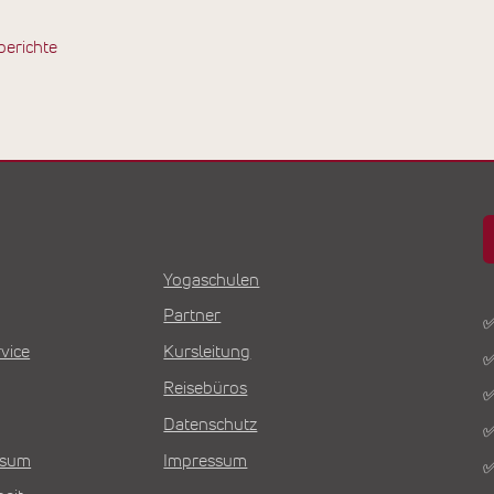
berichte
Yogaschulen
Partner
✅
vice
Kursleitung
✅
Reisebüros
✅
Datenschutz
✅
Visum
Impressum
✅