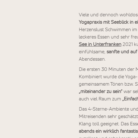
Viele und dennoch wohldosi
Yogapraxis mit Seeblick in 
Herzenslust Schwimmen im S
leckeres Essen und sehr fr
See in Unterfranken
2021 ku
einfühlsame,
sanfte und auf
Abendessen.
Die ersten 30 Minuten der 
Kombiniert wurde die Yoga-
gemeinsamem Tönen bzw. Sin
„miteinander zu sein“
war se
auch viel Raum zum
„Einfac
Das 4-Sterne-Ambiente und
Mitreisenden sehr geschätzt
Klang toll geeignet. Das Es
abends ein wirklich fantas