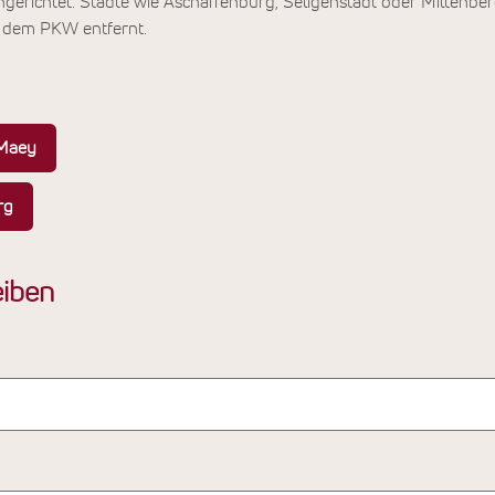
angerichtet. Städte wie Aschaffenburg, Seligenstadt oder Miltenbe
t dem PKW entfernt.
 Maey
rg
iben