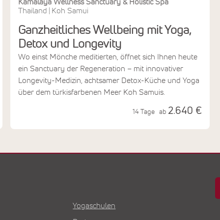
Kamalaya Wellness Sanctuary & Holistic Spa
Thailand
Koh Samui
|
Ganzheitliches Wellbeing mit Yoga,
Detox und Longevity
Wo einst Mönche meditierten, öffnet sich Ihnen heute
ein Sanctuary der Regeneration – mit innovativer
Longevity-Medizin, achtsamer Detox-Küche und Yoga
über dem türkisfarbenen Meer Koh Samuis.
2.640 €
14 Tage
ab
Yogaschulen