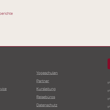
berichte
Yogaschulen
Partner
✅
vice
Kursleitung
✅
Reisebüros
✅
Datenschutz
✅