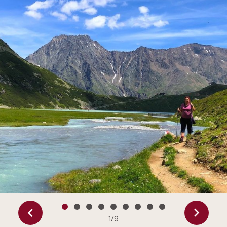
1
/
9