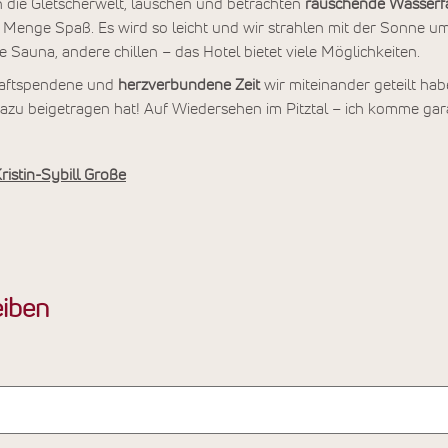
die Gletscherwelt, lauschen und betrachten
rauschende Wasserfä
 Menge Spaß. Es wird so leicht und wir strahlen mit der Sonne u
 Sauna, andere chillen – das Hotel bietet viele Möglichkeiten.
 kraftspendene und
herzverbundene Zeit
wir miteinander geteilt habe
azu beigetragen hat! Auf Wiedersehen im Pitztal – ich komme gara
ristin-Sybill Große
iben