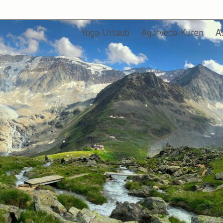
Yoga-Urlaub
Ayurveda-Kuren
A