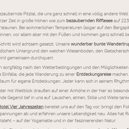
aubernde Pitztal, die uns ganz schnell in eine völlig andere Welt
urzer Zeit in große Höhen wie zum
bezaubernden Rifflesee
auf 223
rstaunen. Bei sommerlichen Temperaturen (sogar auf den Bergspit
innen, vor allem aber mit den Füßen und kommen ganz schnell bei 
Schritt wird achtsam gesetzt. Unsere
wunderbar bunte Wandertru
dlichem Untergrund den weichen Wiesenboden, den Gletscherschli
wird gemeinsam durchquert.
 sorgfältig nach den Wetterbedingungen und den Möglichkeiten 
e Einfälle, die jede Wanderung zu einer
Entdeckungsreise
machen. 
Raum für eigene Entdeckungen. Jeder kann sich in seinem Rhyt
der mit Weitblick draußen auf einer Anhöhe in der hier so beson
e Gegend tief in uns auf. Lauschen, atmen, Stille und Weite tank
otel Vier Jahreszeiten
bereitet uns auf den Tag vor, bringt den F
 Spannungen ab und erfahren unsere Lebendigkeit neu. Alles hat Ra
tsteht – auf der Yogamatte und in der faszinierenden Natur.