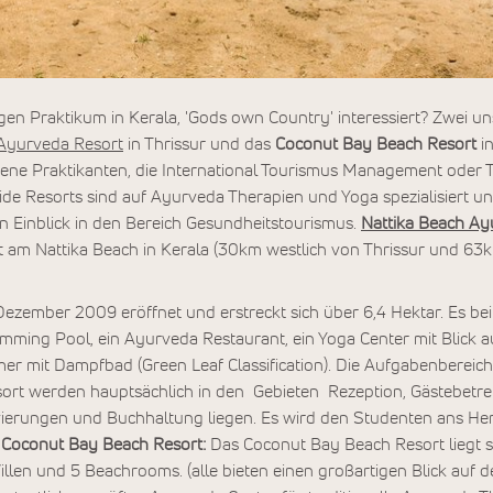
en Praktikum in Kerala, 'Gods own Country' interessiert? Zwei u
 Ayurveda Resort
in Thrissur und das
Coconut Bay Beach Resort
i
sene Praktikanten, die International Tourismus Management oder
e Resorts sind auf Ayurveda Therapien und Yoga spezialisiert un
 Einblick in den Bereich Gesundheitstourismus.
Nattika Beach Ay
t am Nattika Beach in Kerala (30km westlich von Thrissur und 63
Dezember 2009 eröffnet und erstreckt sich über 6,4 Hektar. Es b
mming Pool, ein Ayurveda Restaurant, ein Yoga Center mit Blick 
 mit Dampfbad (Green Leaf Classification). Die Aufgabenbereich
ort werden hauptsächlich in den Gebieten Rezeption, Gästebetre
ierungen und Buchhaltung liegen. Es wird den Studenten ans Herz
.
Coconut Bay Beach Resort:
Das Coconut Bay Beach Resort liegt s
Villen und 5 Beachrooms. (alle bieten einen großartigen Blick auf 