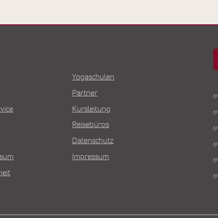
Yogaschulen
Partner
✅
vice
Kursleitung
✅
Reisebüros
✅
Datenschutz
✅
Visum
Impressum
✅
heit
✅