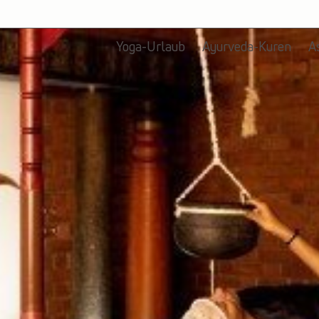
Yoga-Urlaub
Ayurveda-Kuren
A