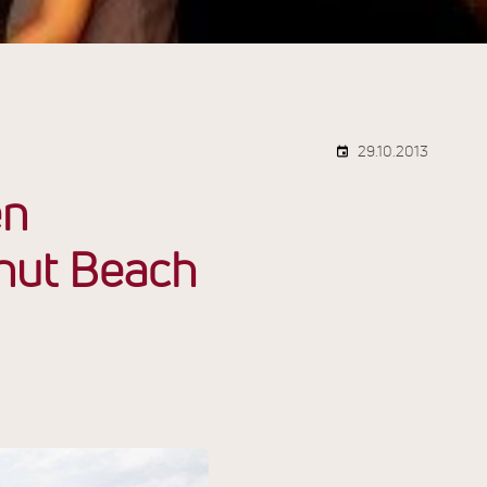
29.10.2013
en
nut Beach