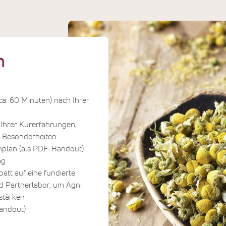
n
ca. 60 Minuten) nach Ihrer
Ihrer Kurerfahrungen,
r Besonderheiten
nplan (als PDF-Handout)
ag
tt auf eine fundierte
d Partnerlabor, um Agni
stärken
andout)