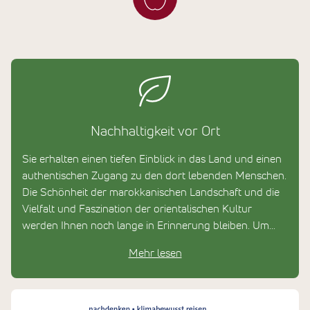
Nachhaltigkeit vor Ort
Sie erhalten einen tiefen Einblick in das Land und einen
authentischen Zugang zu den dort lebenden Menschen.
Die Schönheit der marokkanischen Landschaft und die
Vielfalt und Faszination der orientalischen Kultur
werden Ihnen noch lange in Erinnerung bleiben. Um
seiner Heimat etwas zurückzugeben hat Barak Oussidi
Mehr lesen
in seinem Heimatdorf Merzouga ein Kinderhilfsprojekt
gegründet, das den Kindern dort eine schulische
Ausbildung ermöglicht. Mit Ihrer Reise unterstützen Sie
das Projekt automatisch.