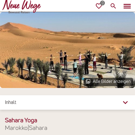
Alle Bilder anzeigen
Inhalt
Überblick
Sahara Yoga
Marokko
|
Sahara
Reiseinfos