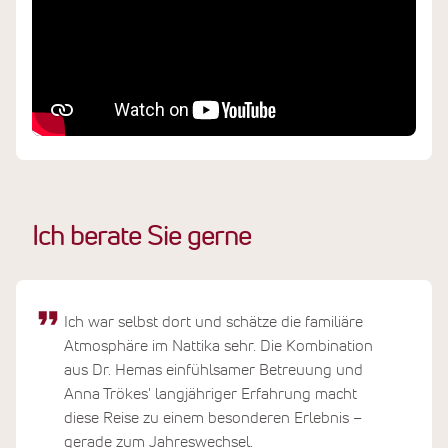
Ich berate Sie gerne
Ich war selbst dort und schätze die familiäre
Atmosphäre im Nattika sehr. Die Kombination
aus Dr. Hemas einfühlsamer Betreuung und
Anna Trökes' langjähriger Erfahrung macht
diese Reise zu einem besonderen Erlebnis –
gerade zum Jahreswechsel.