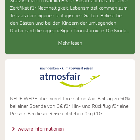
Stolz ist man im Nattika Beach Resort auf das TourCert-
Zertifikat für Nachhaltigkeit. Lebensmittel kommen zum
Teil aus dem eigenen biologischen Garten. Beliebt bei
den Gästen und bei den Kindern der umliegenden
Dörfer sind die regelmäßigen Tennisturniere. Die Kinder
erhalten an der resorteigenen Tennisakademie
Mehr lesen
kostenlosen Unterricht.
NEUE WEGE übernimmt Ihren atmosfair-Beitrag zu 50%
bei einer Spende von 0€ für Hin- und Rückflug für eine
Person. Bei dieser Reise entstehen 0kg CO
2
weitere Informationen