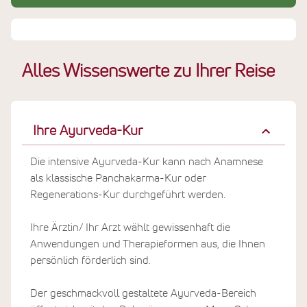
Ihrer Haut und atmen tief durch. Es liegen ganz
besondere Tage vor Ihnen!
Vertiefen Sie Ihren Eindruck vom Ayurvie mit unseren
neuen Videos, die Sie oben in der Galerie finden.
Alles Wissenswerte zu Ihrer Reise
Ihre Ayurveda-Kur
Die intensive Ayurveda-Kur kann nach Anamnese
als klassische Panchakarma-Kur oder
Regenerations-Kur durchgeführt werden.
Ihre Ärztin/ Ihr Arzt wählt gewissenhaft die
Anwendungen und Therapieformen aus, die Ihnen
persönlich förderlich sind.
Der geschmackvoll gestaltete Ayurveda-Bereich