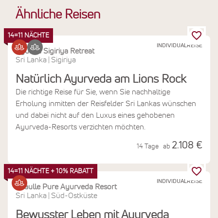
Ähnliche Reisen
14=11 NÄCHTE
INDIVIDUALREISE
Ayurvie Sigiriya Retreat
Sri Lanka
Sigiriya
|
Natürlich Ayurveda am Lions Rock
Die richtige Reise für Sie, wenn Sie nachhaltige
Erholung inmitten der Reisfelder Sri Lankas wünschen
und dabei nicht auf den Luxus eines gehobenen
Ayurveda-Resorts verzichten möchten.
2.108 €
14 Tage
ab
14=11 NÄCHTE + 10% RABATT
INDIVIDUALREISE
Thaulle Pure Ayurveda Resort
Sri Lanka
Süd-Ostküste
|
Bewusster Leben mit Ayurveda