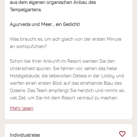
aus dem eigenen organischen Anbau des
Tempelgartens.
Ayurveda und Meer... ein Gedicht!
Was braucht es, um sich gleich von der ersten Minute
an wohlzufühlen?
Schon bei Ihrer Ankunft im Resort werden Sie den
Unterschied spüren. Sie fahren vor, sehen das helle
Hotelgebäude, die liebevollen Details in der Lobby und
werfen einen ersten Blick auf das strahlende Blau des
Ozeans. Das Team empfängt Sie herzlich und nimmt sich
viel Zeit, um Sie mit dem Resort vertraut zu machen.
Mehr lesen
Stellen Sie sich vor, wie Sie die frische Meeresbrise auf
Ihrer Haut wahrnehmen! Atmen Sie tief durch und
freuen Sie sich auf die bevorstehende Zeit im Ayurvie
Weligama Resort!
Individualreise