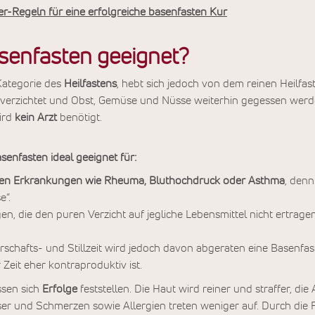
r-Regeln für eine erfolgreiche basenfasten Kur
asenfasten geeignet?
Kategorie des
Heilfastens
, hebt sich jedoch von dem reinen Heilfast
 verzichtet und Obst, Gemüse und Nüsse weiterhin gegessen werde
ird
kein
Arzt
benötigt.
senfasten ideal geeignet für:
hen Erkrankungen wie Rheuma, Bluthochdruck oder Asthma
, denn 
e“.
gen, die den puren Verzicht auf jegliche Lebensmittel nicht ertrage
schafts- und Stillzeit wird jedoch davon abgeraten eine Basenfa
 Zeit eher kontraproduktiv ist.
ssen sich
Erfolge
feststellen. Die Haut wird reiner und straffer, di
er und Schmerzen sowie Allergien treten weniger auf. Durch die Fa