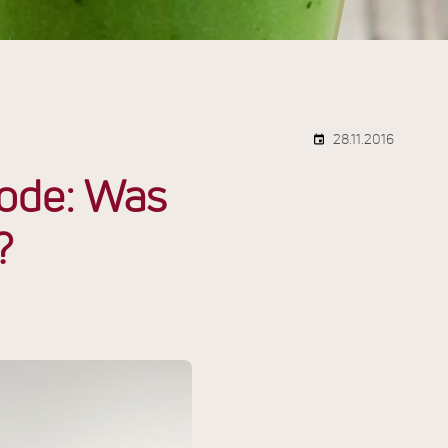
28.11.2016
ode: Was
?