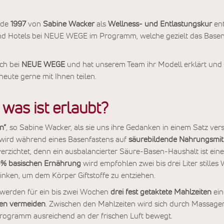
rde
1997
von
Sabine
Wacker
als
Wellness- und Entlastungskur
ent
sind Hotels bei NEUE WEGE im Programm, welche gezielt das Bas
ch bei
NEUE WEGE
und hat unserem Team ihr Modell erklärt und
eute gerne mit Ihnen teilen.
was ist erlaubt?
n“
, so Sabine Wacker, als sie uns ihre Gedanken in einem Satz vers
wird während eines Basenfastens auf
säurebildende Nahrungsmit
verzichtet, denn ein ausbalancierter Säure-Basen-Haushalt ist ein
% basischen Ernährung
wird empfohlen zwei bis drei Liter stilles
inken, um dem Körper Giftstoffe zu entziehen.
werden für ein bis zwei Wochen
drei fest getaktete Mahlzeiten
ei
en vermeiden
. Zwischen den Mahlzeiten wird sich durch Massag
rogramm ausreichend an der frischen Luft bewegt.