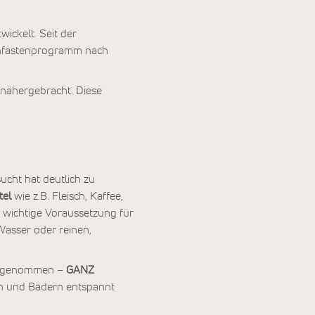
wickelt. Seit der
enfastenprogramm nach
 nähergebracht. Diese
ucht hat deutlich zu
tel
wie z.B. Fleisch, Kaffee,
e wichtige Voraussetzung für
 Wasser oder reinen,
ngenommen –
GANZ
en und Bädern entspannt