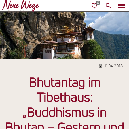
11.04.2018
Bhutantag im
Tibethaus:
„Buddhismus in
Bhutan – Gestern und