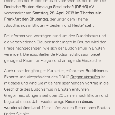
Doch auch der Buddhismus ist vom Wandel betroffen: Die
Deutsche Bhutan Himalaya Gesellschaft (DBHG) e.V.
veranstaltet am
Samstag, 28. April 2018 im Tibethaus in
Frankfurt den Bhutantag
, der unter dem Thema
„Buddhismus in Bhutan – Gestern und Heute” steht.
Bei informativen Vorträgen rund um den Buddhismus und
die verschiedenen Glaubensrichtungen in Bhutan wird der
Frage nachgegangen, wie sich der Buddhismus in Bhutan
verändert. Die abschließende Podiumsdiskussion bietet
genügend Raum für Fragen und anregende Gespräche.
Auch unser langjähriger Kursleiter, erfahrener
Buddhismus
Experte
und Vizepräsident des DBHG
Gregor Verhufen
ist
mit dabei und wird Sie mit einem spannenden Vortrag in die
Geschichte des Buddhismus in Bhutan einführen.
Gregor reist übrigens seit über 20 Jahren nach Bhutan und
begleitet dieses Jahr wieder einige
Reisen in dieses
wunderschöne Land
. Mehr Infos zu den Reisen nach Bhutan
finden Sie
hier.