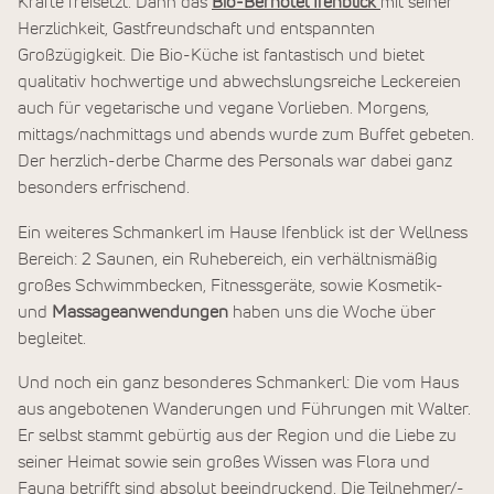
Kräfte freisetzt. Dann das
Bio-Berhotel Ifenblick
mit seiner
Herzlichkeit, Gastfreundschaft und entspannten
Großzügigkeit. Die Bio-Küche ist fantastisch und bietet
qualitativ hochwertige und abwechslungsreiche Leckereien
auch für vegetarische und vegane Vorlieben. Morgens,
mittags/nachmittags und abends wurde zum Buffet gebeten.
Der herzlich-derbe Charme des Personals war dabei ganz
besonders erfrischend.
Ein weiteres Schmankerl im Hause Ifenblick ist der Wellness
Bereich: 2 Saunen, ein Ruhebereich, ein verhältnismäßig
großes Schwimmbecken, Fitnessgeräte, sowie Kosmetik-
und
Massageanwendungen
haben uns die Woche über
begleitet.
Und noch ein ganz besonderes Schmankerl: Die vom Haus
aus angebotenen Wanderungen und Führungen mit Walter.
Er selbst stammt gebürtig aus der Region und die Liebe zu
seiner Heimat sowie sein großes Wissen was Flora und
Fauna betrifft sind absolut beeindruckend. Die Teilnehmer/-