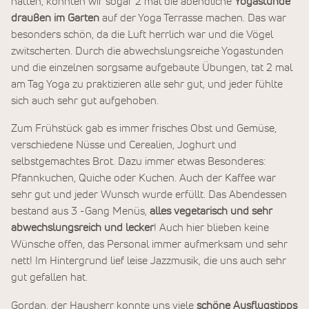
hatten, konnten wir sogar 2 mal die abendliche
Yogastunde
draußen im Garten
auf der Yoga Terrasse machen. Das war
besonders schön, da die Luft herrlich war und die Vögel
zwitscherten. Durch die abwechslungsreiche Yogastunden
und die einzelnen sorgsame aufgebaute Übungen, tat 2 mal
am Tag Yoga zu praktizieren alle sehr gut, und jeder fühlte
sich auch sehr gut aufgehoben.
Zum Frühstück gab es immer frisches Obst und Gemüse,
verschiedene Nüsse und Cerealien, Joghurt und
selbstgemachtes Brot. Dazu immer etwas Besonderes:
Pfannkuchen, Quiche oder Kuchen. Auch der Kaffee war
sehr gut und jeder Wunsch wurde erfüllt. Das Abendessen
bestand aus 3 -Gang Menüs,
alles vegetarisch
und sehr
abwechslungsreich und lecker
! Auch hier blieben keine
Wünsche offen, das Personal immer aufmerksam und sehr
nett! Im Hintergrund lief leise Jazzmusik, die uns auch sehr
gut gefallen hat.
Gordan, der Hausherr konnte uns viele
schöne Ausflugstipps