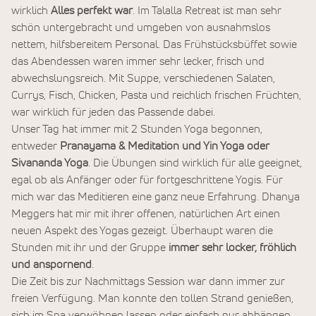
wirklich
Alles perfekt war
. Im Talalla Retreat ist man sehr
schön untergebracht und umgeben von ausnahmslos
nettem, hilfsbereitem Personal. Das Frühstücksbüffet sowie
das Abendessen waren immer sehr lecker, frisch und
abwechslungsreich. Mit Suppe, verschiedenen Salaten,
Currys, Fisch, Chicken, Pasta und reichlich frischen Früchten,
war wirklich für jeden das Passende dabei.
Unser Tag hat immer mit 2 Stunden Yoga begonnen,
entweder
Pranayama & Meditation und Yin Yoga oder
Sivananda Yoga
. Die Übungen sind wirklich für alle geeignet,
egal ob als Anfänger oder für fortgeschrittene Yogis. Für
mich war das Meditieren eine ganz neue Erfahrung. Dhanya
Meggers hat mir mit ihrer offenen, natürlichen Art einen
neuen Aspekt des Yogas gezeigt. Überhaupt waren die
Stunden mit ihr und der Gruppe
immer sehr locker, fröhlich
und anspornend
.
Die Zeit bis zur Nachmittags Session war dann immer zur
freien Verfügung. Man konnte den tollen Strand genießen,
sich im Spa verwöhnen lassen oder einfach nur abhängen.