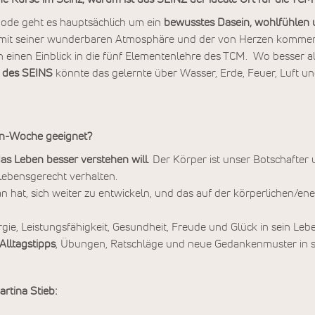
ode geht es hauptsächlich um ein
bewusstes Dasein, wohlfühlen
l mit seiner wunderbaren Atmosphäre und der von Herzen komm
 einen Einblick in die fünf Elementenlehre des TCM. Wo besser a
 des SEINS
könnte das gelernte über Wasser, Erde, Feuer, Luft un
an-Woche geeignet?
das Leben besser verstehen will
. Der Körper ist unser Botschafter
lebensgerecht verhalten.
n hat, sich weiter zu entwickeln, und das auf der körperlichen/en
gie, Leistungsfähigkeit, Gesundheit, Freude und Glück in sein Le
Alltagstipps
, Übungen, Ratschläge und neue Gedankenmuster in se
artina Stieb: