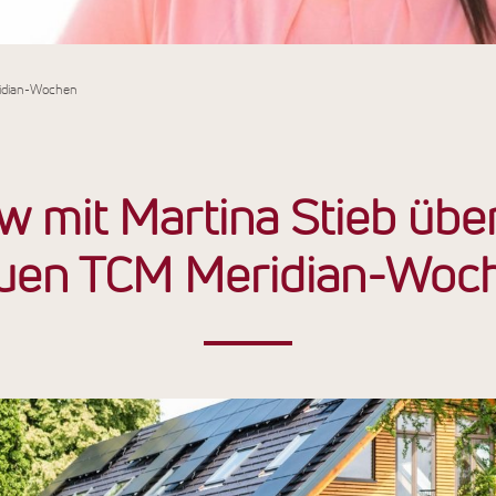
ridian-Wochen
ew mit Martina Stieb übe
uen TCM Meridian-Woc