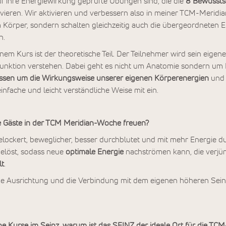
f ihre Energiewirkung geprüfte Übungen sind, die die
8 Bewussts
vieren. Wir aktivieren und verbessern also in meiner TCM-Meridi
 Körper, sondern schalten gleichzeitig auch die übergeordneten 
n.
nem Kurs ist der theoretische Teil. Der Teilnehmer wird sein eige
unktion verstehen. Dabei geht es nicht um Anatomie sondern um F
ssen um die Wirkungsweise unserer eigenen Körperenergien
und 
einfache und leicht verständliche Weise mit ein.
 Gäste in der TCM Meridian-Woche freuen?
elockert, beweglicher, besser durchblutet und mit mehr Energie 
gelöst, sodass neue
optimale Energie
nachströmen kann, die verjün
lt
.
e Ausrichtung und die Verbindung mit dem eigenen höheren Sein 
 Kurse im Seinz, warum ist das SEINZ der ideale Ort für die T