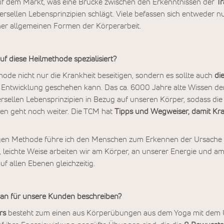
auf dem Markt, was eine Brücke zwischen den Erkenntnissen der
Tr
rsellen Lebensprinzipien schlägt. Viele befassen sich entweder nur
er allgemeinen Formen der Körperarbeit.
f diese Heilmethode spezialisiert?
hode nicht nur die Krankheit beseitigen, sondern es sollte auch
di
 Entwicklung geschehen kann. Das ca. 6000 Jahre alte Wissen de
versellen Lebensprinzipien in Bezug auf unseren Körper, sodass di
sen geht noch weiter. Die TCM hat
Tipps und Wegweiser, damit Kran
igen Methode führe ich den Menschen zum Erkennen der Ursache 
, leichte Weise arbeiten wir am Körper, an unserer Energie und am 
uf allen Ebenen gleichzeitig.
an für unsere Kunden beschreiben?
rs
besteht zum einen aus Körperübungen aus dem Yoga mit dem Un