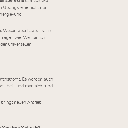
einsbereiche
(ähnlich wie
an Übungsreihe nicht nur
Energie-und
nes Wesen überhaupt mal in
ragen wie: Wer bin ich
der universellen
durchströmt. Es werden auch
gt, heilt und man sich rund
bringt neuen Antrieb,
CM-Meridian-Methode?