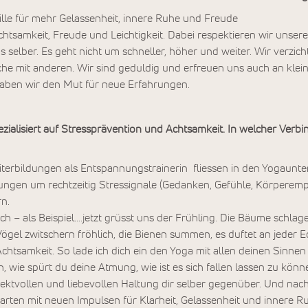
lle für mehr Gelassenheit, innere Ruhe und Freude
htsamkeit, Freude und Leichtigkeit. Dabei respektieren wir unser
ns selber. Es geht nicht um schneller, höher und weiter. Wir verzi
che mit anderen. Wir sind geduldig und erfreuen uns auch an klein
aben wir den Mut für neue Erfahrungen.
zialisiert auf Stressprävention und Achtsamkeit. In welcher Verb
rbildungen als Entspannungstrainerin fliessen in den Yogaunterr
ungen um rechtzeitig Stressignale (Gedanken, Gefühle, Körper
n.
h – als Beispiel….jetzt grüsst uns der Frühling. Die Bäume schlage
ögel zwitschern fröhlich, die Bienen summen, es duftet an jeder E
Achtsamkeit. So lade ich dich ein den Yoga mit allen deinen Sinnen 
in, wie spürt du deine Atmung, wie ist es sich fallen lassen zu kön
espektvollen und liebevollen Haltung dir selber gegenüber. Und n
starten mit neuen Impulsen für Klarheit, Gelassenheit und innere