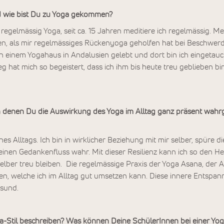
d wie bist Du zu Yoga gekommen?
regelmässig Yoga, seit ca. 15 Jahren meditiere ich regelmässig. M
n, als mir regelmässiges Rückenyoga geholfen hat bei Beschwer
in einem Yogahaus in Andalusien gelebt und dort bin ich eingetauch
g hat mich so begeistert, dass ich ihm bis heute treu geblieben b
n denen Du die Auswirkung des Yoga im Alltag ganz präsent wahr
ines Alltags. Ich bin in wirklicher Beziehung mit mir selber, spüre 
inen Gedankenfluss wahr. Mit dieser Resilienz kann ich so den 
elber treu bleiben. Die regelmässige Praxis der Yoga Asana, de
en, welche ich im Alltag gut umsetzen kann. Diese innere Entspann
esund.
-Stil beschreiben? Was können Deine SchülerInnen bei einer Yog