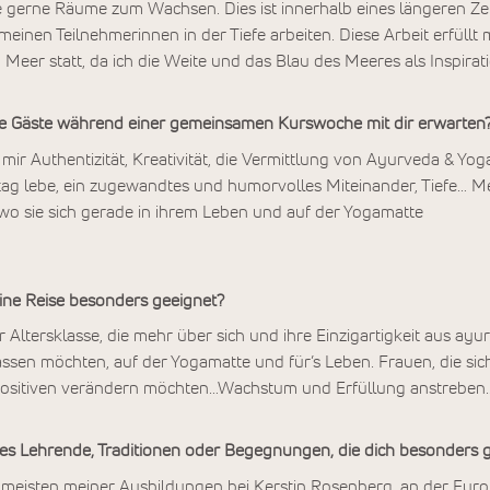
e gerne Räume zum Wachsen. Dies ist innerhalb eines längeren Ze
 meinen Teilnehmerinnen in der Tiefe arbeiten. Diese Arbeit erfüllt
 Meer statt, da ich die Weite und das Blau des Meeres als Inspirat
 Gäste während einer gemeinsamen Kurswoche mit dir erwarten
 mir Authentizität, Kreativität, die Vermittlung von Ayurveda & Yog
lltag lebe, ein zugewandtes und humorvolles Miteinander, Tiefe… 
wo sie sich gerade in ihrem Leben und auf der Yogamatte
ine Reise besonders geeignet?
 Altersklasse, die mehr über sich und ihre Einzigartigkeit aus ayu
 lassen möchten, auf der Yogamatte und für’s Leben. Frauen, die si
Positiven verändern möchten…Wachstum und Erfüllung anstreben
s Lehrende, Traditionen oder Begegnungen, die dich besonders 
e meisten meiner Ausbildungen bei Kerstin Rosenberg, an der Eur