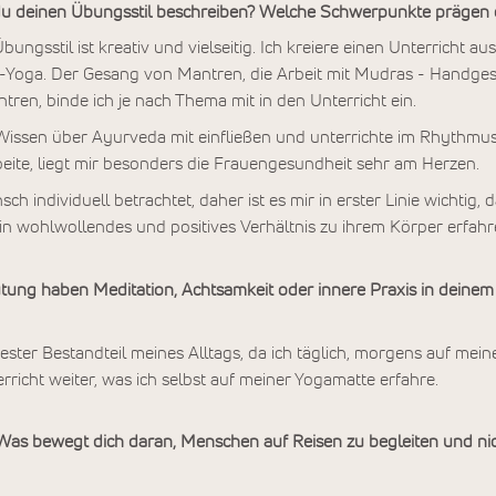
 deinen Übungsstil beschreiben? Welche Schwerpunkte prägen d
ngsstil ist kreativ und vielseitig. Ich kreiere einen Unterricht au
a-Yoga. Der Gesang von Mantren, die Arbeit mit Mudras - Handges
tren, binde ich je nach Thema mit in den Unterricht ein.
 Wissen über Ayurveda mit einfließen und unterrichte im Rhythmus
eite, liegt mir besonders die Frauengesundheit sehr am Herzen.
h individuell betrachtet, daher ist es mir in erster Linie wichtig
ein wohlwollendes und positives Verhältnis zu ihrem Körper erfahr
ng haben Meditation, Achtsamkeit oder innere Praxis in deinem
fester Bestandteil meines Alltags, da ich täglich, morgens auf me
richt weiter, was ich selbst auf meiner Yogamatte erfahre.
 bewegt dich daran, Menschen auf Reisen zu begleiten und nich