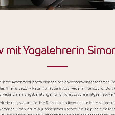
w mit Yogalehrerin Sim
n ihrer Arbeit zwei jahrtausendealte Schwesternwissenschaften:
 das "Hier & Jetzt“ - Raum für Yoga & Ayurveda, in Flensburg. Dort un
yurveda Ernährungsberatungen und Konstitutionsanalysen sowi
hlt sie uns, warum sie ihre Retreats am liebsten am Meer veranstal
zu kommen, und warum ayurvedisches Kochen für sie pure Meditati