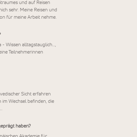
itraumes und auf Reisen
 mich sehr. Meine Reisen und
ion für meine Arbeit nehme.
?
a - Wissen alltagstauglich…,
Meine Teilnehmerinnen
rvedischer Sicht erfahren
ch im Wechsel befinden, die
….
geprägt haben?
opäischen Akademie für