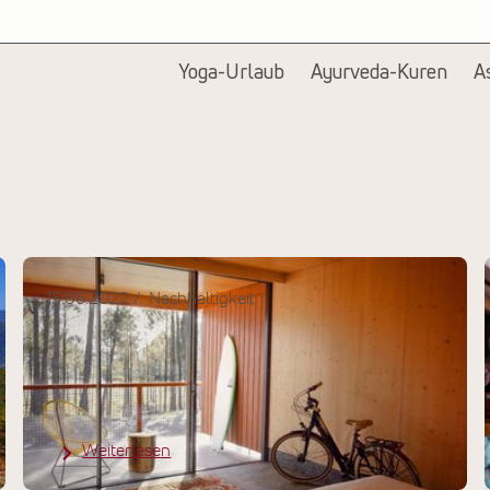
Yoga-Urlaub
Ayurveda-Kuren
A
15.06.2022
Nachhaltigkeit
Nachhaltig Reisen in Europa: So
gehen unsere Partner mit der
Umwelt um
Weiterlesen