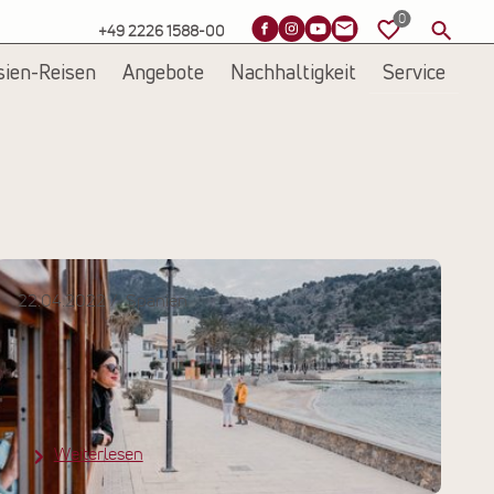
+49 2226 1588-00
sien-Reisen
Angebote
Nachhaltigkeit
Service
22.04.2022
Spanien
Kooperation mit Reisevergnügen:
Auf dem Landweg nach Mallorca
Weiterlesen