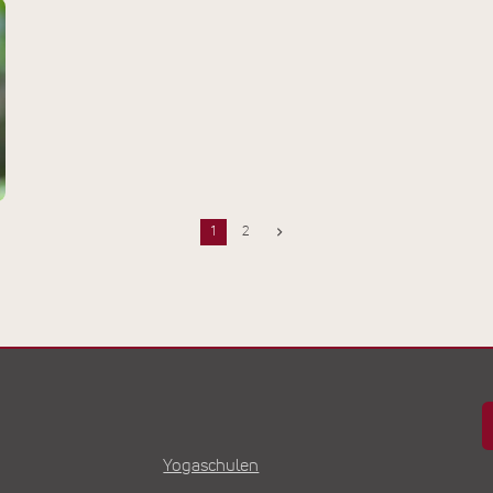
1
2
Yogaschulen