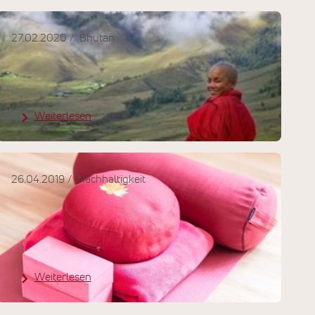
27.02.2020
Bhutan
Bhutan: Das glücklichste Land
der Welt!
Weiterlesen
26.04.2019
Nachhaltigkeit
Nachhaltige Yogamatten kaufen
Teil II
Weiterlesen