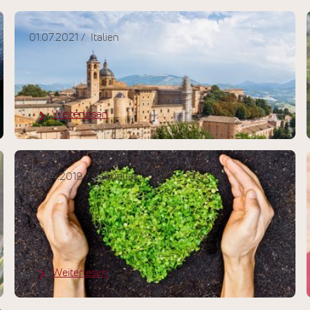
01.07.2021
Italien
Overtourism: Ursachen, Folgen
und mögliche Lösungen
Weiterlesen
30.04.2019
Aktuelles
CSR-Management bei NEUE
WEGE: Interview mit Christine
Göritz
Weiterlesen