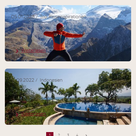
05.01.2023
Top Reiseinspirationen
Qi Gong zur Pflege Ihrer
Gesundheit - die Atmung
Weiterlesen
14.09.2022
Indonesien
Harmony Diving Retreat im Zen
Resort Bali
Weiterlesen
1
2
3
4