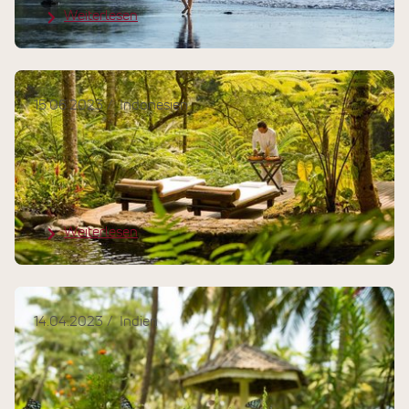
Weiterlesen
15.06.2023
Indonesien
Was ist das Besondere an einem
Ayurveda-Aufenthalt im COMO
Shambhala Estate?
Weiterlesen
14.04.2023
Indien
Thomas Tuchel über die Kraft von
Routine, Intuition und Ayurveda