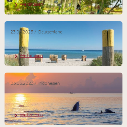
Weiterlesen
23.03.2023
Deutschland
Ausflugstipps in Norddeutschland
Weiterlesen
03.03.2023
Indonesien
Delfine & Wale - die Nordküste von
Bali
Weiterlesen