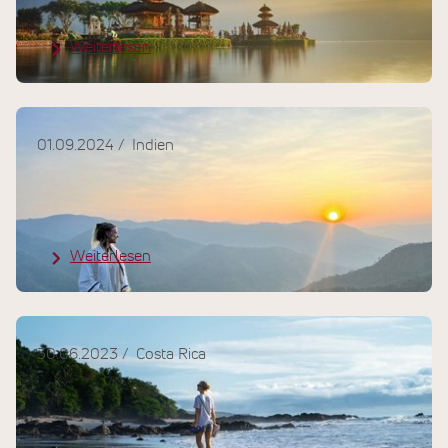
Ausflugstipps & Erlebnisse
Weiterlesen
01.09.2024
Indien
Eine Reise zu den 5 Elementen und
zu einem guten Gefühl!
Weiterlesen
30.06.2023
Costa Rica
Costa Rica - das Land des "Pura
Vida"