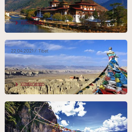
Bhutan - Nachhaltige
Tourismusentwicklung
Weiterlesen
22.04.2021
Tibet
Guge - ehemaliges Königreich von
Tibet
Weiterlesen
12.01.2021
Bhutan
Eine Reise durch das Himalaya-