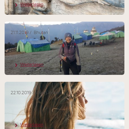
Weiterlesen
21.11.2019
Bhutan
Individuelle Rundreise durch
Bhutan
Weiterlesen
22.10.2019
Asien Reisen
NEUE WEGE Online Katalog - zum
Blättern und Stöbern
Weiterlesen