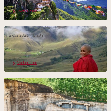
Königreich Bhutan
Weiterlesen
27.02.2020
Bhutan
Bhutan: Das glücklichste Land der
Welt!
Weiterlesen
13.12.2019
Sri Lanka
Weltreligion Buddhismus – Sri
Lanka