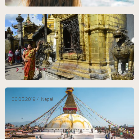
17.06.2019
Nepal
Kunden-Reisebericht: Im Zeichen
des Annapurna, Yoga und Trekking
im Himalaya
Weiterlesen
06.05.2019
Nepal
Kunden-Reisebericht: Yoga,
Meditation und sanftes
Bergtrekking in Nepal