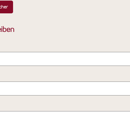
cher
iben