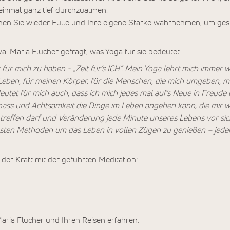
einmal ganz tief durchzuatmen.
nen Sie wieder Fülle und Ihre eigene Stärke wahrnehmen, um gest
va-Maria Flucher gefragt, was Yoga für sie bedeutet.
 für mich zu haben - „Zeit für’s ICH”. Mein Yoga lehrt mich immer 
Leben, für meinen Körper, für die Menschen, die mich umgeben, mi
utet für mich auch, dass ich mich jedes mal auf’s Neue in Freude
Spass und Achtsamkeit die Dinge im Leben angehen kann, die mir wi
treffen darf und Veränderung jede Minute unseres Lebens vor sich
llsten Methoden um das Leben in vollen Zügen zu genießen – jede
er Kraft mit der geführten Meditation:
ria Flucher und Ihren Reisen erfahren: