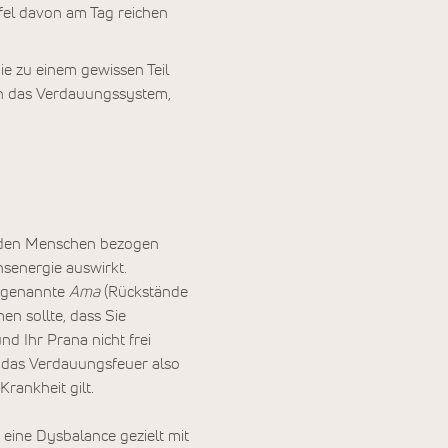
ffel davon am Tag reichen
ie zu einem gewissen Teil
n das Verdauungssystem,
uf den Menschen bezogen
nsenergie auswirkt.
sogenannte
Ama
(Rückstände
n sollte, dass Sie
d Ihr Prana nicht frei
t das Verdauungsfeuer also
rankheit gilt.
eine Dysbalance gezielt mit