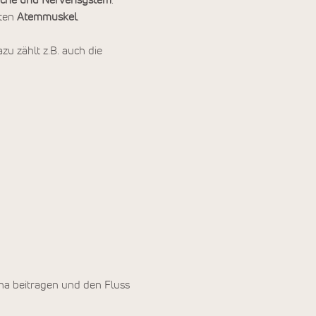
che und Nervensystem
.
uten
Atemmuskel
.
azu zählt z.B. auch die
na beitragen und den Fluss