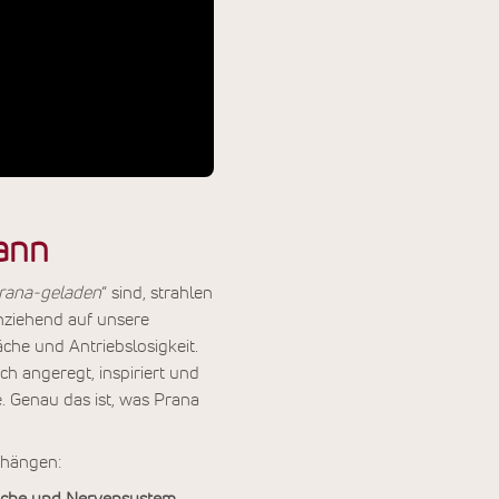
kann
rana-geladen
“ sind, strahlen
anziehend auf unsere
he und Antriebslosigkeit.
ch angeregt, inspiriert und
. Genau das ist, was Prana
nhängen: