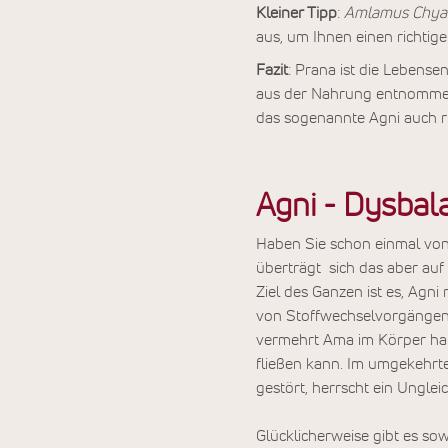
Kleiner Tipp
:
Amlamus Chya
aus, um Ihnen einen richtige
Fazit
: Prana ist die Lebense
aus der Nahrung entnommen
das sogenannte Agni auch ric
Agni - Dysbal
Haben Sie schon einmal von
überträgt sich das aber auf
Ziel des Ganzen ist es, Agn
von Stoffwechselvorgängen;
vermehrt Ama im Körper habe
fließen kann. Im umgekehrte
gestört, herrscht ein Ungle
Glücklicherweise gibt es so