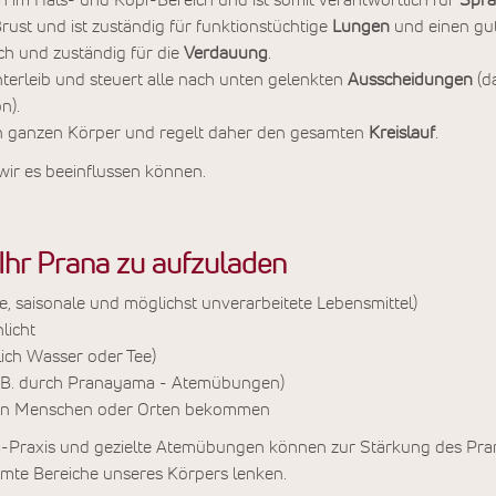
ch im Hals- und Kopf-Bereich und ist somit verantwortlich für
Spra
 Brust und ist zuständig für funktionstüchtige
Lungen
und einen g
uch und zuständig für die
Verdauung
.
nterleib und steuert alle nach unten gelenkten
Ausscheidungen
(d
n).
n ganzen Körper und regelt daher den gesamten
Kreislauf
.
 wir es beeinflussen können.
Ihr Prana zu aufzuladen
le, saisonale und möglichst unverarbeitete Lebensmittel)
licht
lich Wasser oder Tee)
 (z.B. durch Pranayama - Atemübungen)
eren Menschen oder Orten bekommen
-Praxis und gezielte Atemübungen können zur Stärkung des Pra
mmte Bereiche unseres Körpers lenken.