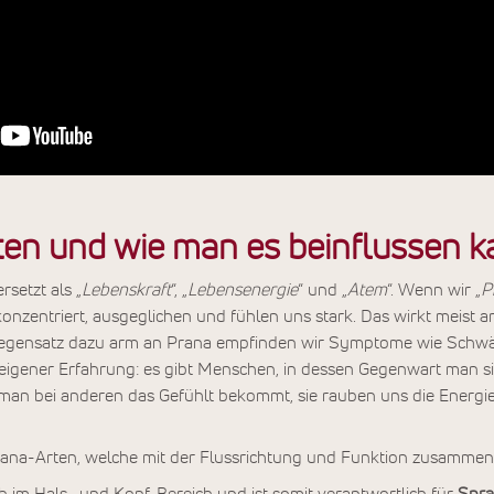
rten und wie man es beinflussen 
setzt als „
Lebenskraft
“, „
Lebensenergie
“ und „
Atem
“. Wenn wir „
P
konzentriert, ausgeglichen und fühlen uns stark. Das wirkt meist 
egensatz dazu arm an Prana empfinden wir Symptome wie Schwäc
s eigener Erfahrung: es gibt Menschen, in dessen Gegenwart man si
 man bei anderen das Gefühlt bekommt, sie rauben uns die Energie
rana-Arten, welche mit der Flussrichtung und Funktion zusamme