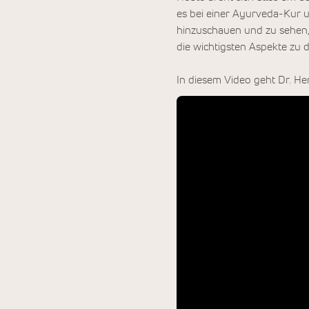
es bei einer Ayurveda-Kur
hinzuschauen und zu sehen, 
die wichtigsten Aspekte zu
In diesem Video geht Dr. He