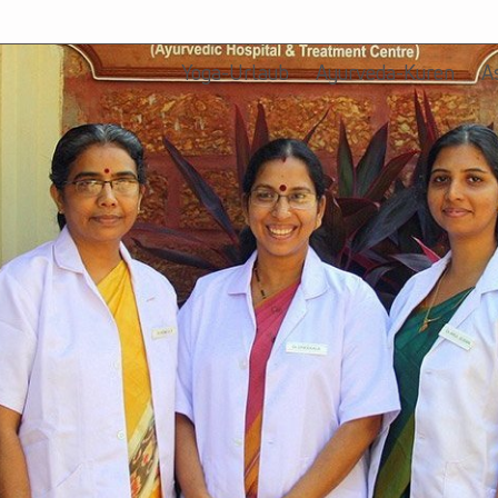
Yoga-Urlaub
Ayurveda-Kuren
A