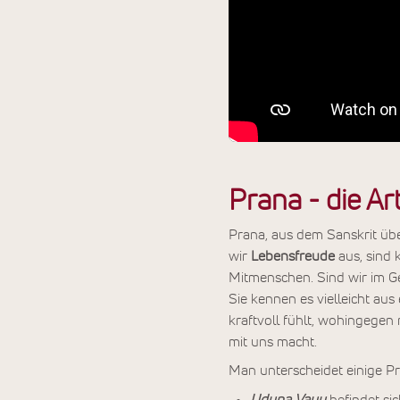
Prana - die A
Prana, aus dem Sanskrit über
wir
Lebensfreude
aus, sind 
Mitmenschen. Sind wir im G
Sie kennen es vielleicht au
kraftvoll fühlt, wohingegen
mit uns macht.
Man unterscheidet einige P