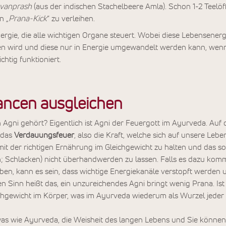
vanprash
(aus der indischen Stachelbeere Amla). Schon 1-2 Teelö
n „
Prana-Kick
“ zu verleihen.
nergie, die alle wichtigen Organe steuert. Wobei diese Lebensenerg
 wird und diese nur in Energie umgewandelt werden kann, wen
htig funktioniert.
ancen ausgleichen
 Agni gehört? Eigentlich ist Agni der Feuergott im Ayurveda. A
 das
Verdauungsfeuer
, also die Kraft, welche sich auf unsere Lebe
i mit der richtigen Ernährung im Gleichgewicht zu halten und das 
 Schlacken) nicht überhandwerden zu lassen. Falls es dazu komme
n, kann es sein, dass wichtige Energiekanäle verstopft werden un
n Sinn heißt das, ein unzureichendes Agni bringt wenig Prana. Is
ichgewicht im Körper, was im Ayurveda wiederum als Wurzel jeder K
was wie Ayurveda, die Weisheit des langen Lebens und Sie können 