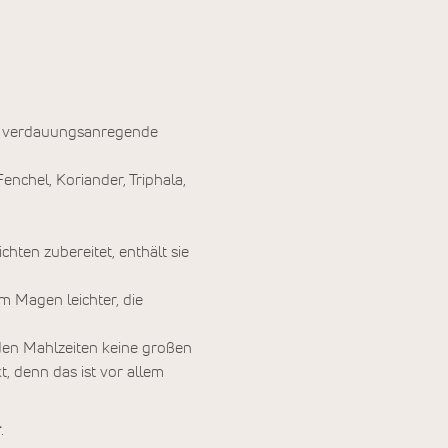
hst verdauungsanregende
Fenchel, Koriander, Triphala,
chten zubereitet, enthält sie
em Magen leichter, die
den Mahlzeiten keine großen
, denn das ist vor allem
r
.