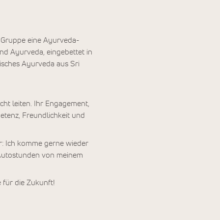
ga-Gruppe eine Ayurveda-
d Ayurveda, eingebettet in
tisches Ayurveda aus Sri
ht leiten. Ihr Engagement,
tenz, Freundlichkeit und
er: Ich komme gerne wieder
i Autostunden von meinem
für die Zukunft!