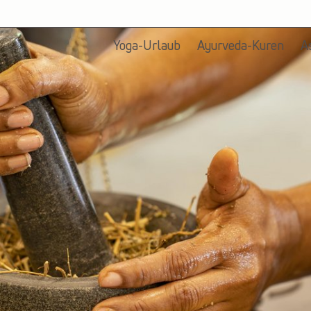
Yoga-Urlaub
Ayurveda-Kuren
A