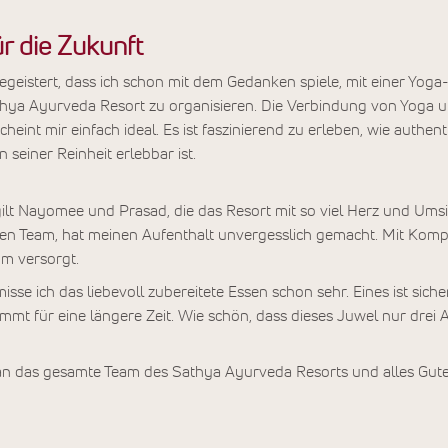
ür die Zukunft
egeistert, dass ich schon mit dem Gedanken spiele, mit einer Yo
a Ayurveda Resort zu organisieren. Die Verbindung von Yoga un
eint mir einfach ideal. Es ist faszinierend zu erleben, wie authen
 seiner Reinheit erlebbar ist.
lt Nayomee und Prasad, die das Resort mit so viel Herz und Umsic
 Team, hat meinen Aufenthalt unvergesslich gemacht. Mit Kompe
um versorgt.
e ich das liebevoll zubereitete Essen schon sehr. Eines ist sich
mmt für eine längere Zeit. Wie schön, dass dieses Juwel nur dre
an das gesamte Team des Sathya Ayurveda Resorts und alles Gute 