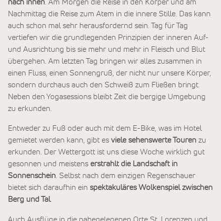
nach innen
. Am Morgen die Reise in den Körper und am
Nachmittag die Reise zum Atem in die innere Stille. Das kann
auch schon mal sehr herausfordernd sein. Tag für Tag
vertiefen wir die grundlegenden Prinzipien der inneren Auf-
und Ausrichtung bis sie mehr und mehr in Fleisch und Blut
übergehen. Am letzten Tag bringen wir alles zusammen in
einen Fluss, einen Sonnengruß, der nicht nur unsere Körper,
sondern durchaus auch den Schweiß zum Fließen bringt.
Neben den Yogasessions bleibt Zeit die bergige Umgebung
zu erkunden.
Entweder zu Fuß oder auch mit dem E-Bike, was im Hotel
gemietet werden kann, gibt es
viele sehenswerte Touren
zu
erkunden. Der Wettergott ist uns diese Woche wirklich gut
gesonnen und meistens
erstrahlt die Landschaft in
Sonnenschein
. Selbst nach dem einzigen Regenschauer
bietet sich daraufhin ein
spektakuläres Wolkenspiel zwischen
Berg und Tal
.
Auch Ausflüge in die nahegelegenen Orte St. Lorenzen und