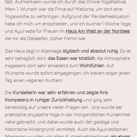
fällt. Aufmerksam wurde ich durch das Online Yogafestival.
Mein 1. Wunsch war die Finca auf Mallorca, um dort eine
Yogawoche zu verbringen. Aufgrund der Pandemiesituation
habe ich mich um entschieden, und ich buchte 1 Woche Yoga
und Ayurveda für Frauen im
Haus Am Watt an der Nordsee
,
die mir als Ostseefan, bisher fremd war.
Das Haus liegt in Alleinlage
idyllisch und absolut ruhig
. Es ist
sehr behaglich dort,
das Essen war köstlich
, die Atmosphäre
insgesamt dort sehr einladend zum
Wohlfühlen
. Auf
Wünsche wurde sofort eingegangen, ich bekam sogar jeden
Tag einen veganen Kuchen!
Die
Kursleiterin war sehr erfahren und zeigte ihre
Kompetenz in ruhiger Zurückhaltung
und ging sehr
bereitwillig auf unsere vielen Fragen ein. Uns wurde der
praktische physische Yoga in der morgendlichen Kurseinheit
nahe gebracht, und dabei wurde auch der geistige und
historische Hintergrund vermittelt. Auch die Ayurvedischen
Massagen wurden von allen KurtseilnehmerInnen
als etwas