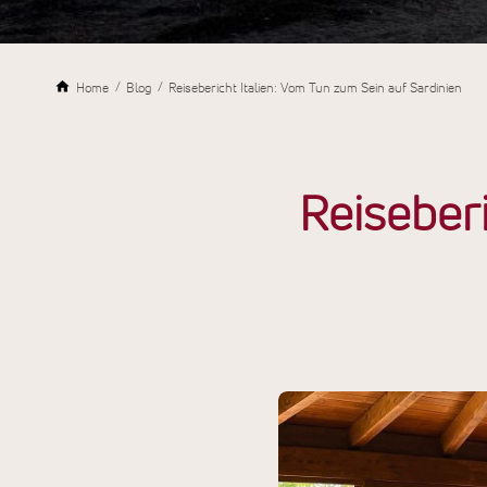
Home
Blog
Reisebericht Italien: Vom Tun zum Sein auf Sardinien
Reiseberi