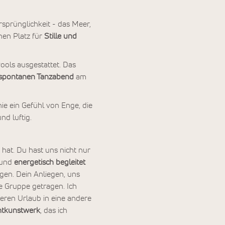
rsprünglichkeit - das Meer,
inen Platz für
Stille und
Pools ausgestattet. Das
spontanen Tanzabend
am
ie ein Gefühl von Enge, die
d luftig.
n hat. Du hast uns nicht nur
 und
energetisch begleitet
gen. Dein Anliegen, uns
ze Gruppe getragen. Ich
nseren Urlaub in eine andere
tkunstwerk
, das ich