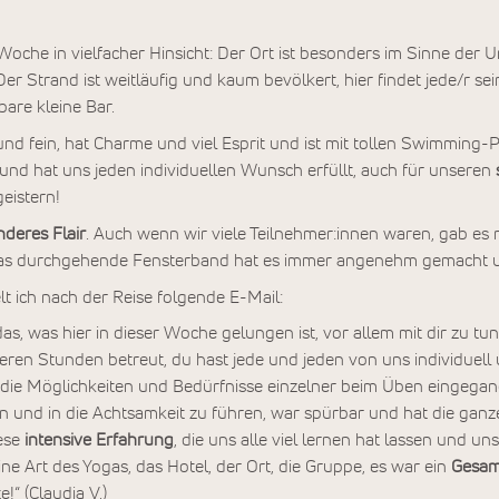
che in vielfacher Hinsicht: Der Ort ist besonders im Sinne der U
Der Strand ist weitläufig und kaum bevölkert, hier findet jede/r se
are kleine Bar.
 und fein, hat Charme und viel Esprit und ist mit tollen Swimming-
 und hat uns jeden individuellen Wunsch erfüllt, auch für unseren
eistern!
deres Flair
. Auch wenn wir viele Teilnehmer:innen waren, gab es n
s durchgehende Fensterband hat es immer angenehm gemacht un
lt ich nach der Reise folgende E-Mail:
das, was hier in dieser Woche gelungen ist, vor allem mit dir zu tu
ren Stunden betreut, du hast jede und jeden von uns individuell
uf die Möglichkeiten und Bedürfnisse einzelner beim Üben eingegan
ben und in die Achtsamkeit zu führen, war spürbar und hat die gan
iese
intensive Erfahrung
, die uns alle viel lernen hat lassen und u
ne Art des Yogas, das Hotel, der Ort, die Gruppe, es war ein
Gesam
!“ (Claudia V.)