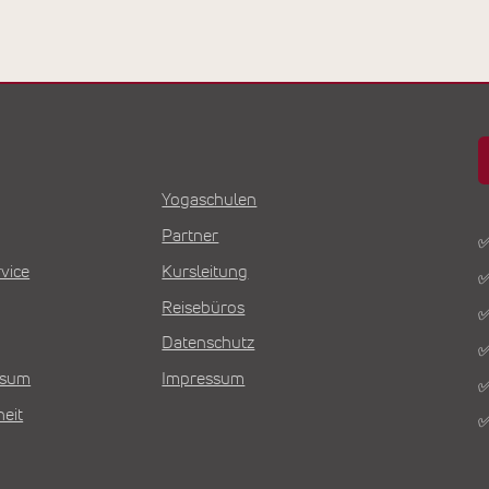
Yogaschulen
Partner
✅
vice
Kursleitung
✅
Reisebüros
✅
Datenschutz
✅
Visum
Impressum
✅
heit
✅