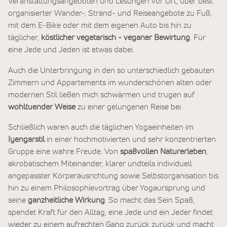
Veranstaltungsangeboten und Lesungen vor Ort, über best
organisierter Wander-, Strand- und Reiseangebote zu Fuß,
mit dem E-Bike oder mit dem eigenen Auto bis hin zu
täglicher,
köstlicher vegetarisch - veganer Bewirtung
. Für
eine Jede und Jeden ist etwas dabei.
Auch die Unterbringung in den so unterschiedlich gebauten
Zimmern und Appartements im wunderschönen alten oder
modernen Stil ließen mich schwärmen und trugen auf
wohltuender Weise
zu einer gelungenen Reise bei.
Schließlich waren auch die täglichen Yogaeinheiten im
Iyengarstil
in einer hochmotivierten und sehr konzentrierten
Gruppe eine wahre Freude. Von
spaßvollen Naturerleben
,
akrobatischem Miteinander, klarer undteils individuell
angepasster Körperausrichtung sowie Selbstorganisation bis
hin zu einem Philosophievortrag über Yogaursprung und
seine
ganzheitliche Wirkung
. So macht das Sein Spaß,
spendet Kraft für den Alltag, eine Jede und ein Jeder findet
wieder zu einem aufrechten Gang zurück zurück und macht