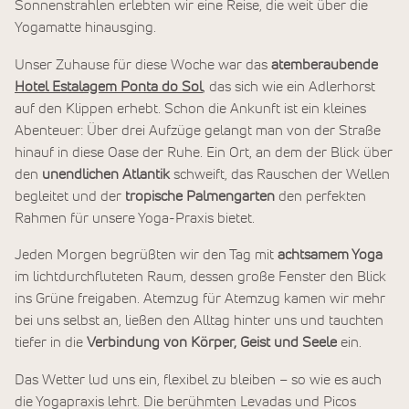
Sonnenstrahlen erlebten wir eine Reise, die weit über die
Yogamatte hinausging.
Unser Zuhause für diese Woche war das
atemberaubende
Hotel Estalagem Ponta do Sol
, das sich wie ein Adlerhorst
auf den Klippen erhebt. Schon die Ankunft ist ein kleines
Abenteuer: Über drei Aufzüge gelangt man von der Straße
hinauf in diese Oase der Ruhe. Ein Ort, an dem der Blick über
den
unendlichen Atlantik
schweift, das Rauschen der Wellen
begleitet und der
tropische Palmengarten
den perfekten
Rahmen für unsere Yoga-Praxis bietet.
Jeden Morgen begrüßten wir den Tag mit
achtsamem Yoga
im lichtdurchfluteten Raum, dessen große Fenster den Blick
ins Grüne freigaben. Atemzug für Atemzug kamen wir mehr
bei uns selbst an, ließen den Alltag hinter uns und tauchten
tiefer in die
Verbindung von Körper, Geist und Seele
ein.
Das Wetter lud uns ein, flexibel zu bleiben – so wie es auch
die Yogapraxis lehrt. Die berühmten Levadas und Picos