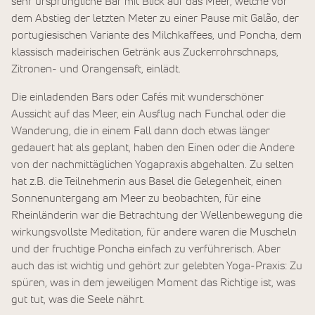
sehr ursprüngliche Bar mit Blick auf das Meer, welche vor
dem Abstieg der letzten Meter zu einer Pause mit Galão, der
portugiesischen Variante des Milchkaffees, und Poncha, dem
klassisch madeirischen Getränk aus Zuckerrohrschnaps,
Zitronen- und Orangensaft, einlädt.
Die einladenden Bars oder Cafés mit wunderschöner
Aussicht auf das Meer, ein Ausflug nach Funchal oder die
Wanderung, die in einem Fall dann doch etwas länger
gedauert hat als geplant, haben den Einen oder die Andere
von der nachmittäglichen Yogapraxis abgehalten. Zu selten
hat z.B. die Teilnehmerin aus Basel die Gelegenheit, einen
Sonnenuntergang am Meer zu beobachten, für eine
Rheinländerin war die Betrachtung der Wellenbewegung die
wirkungsvollste Meditation, für andere waren die Muscheln
und der fruchtige Poncha einfach zu verführerisch. Aber
auch das ist wichtig und gehört zur gelebten Yoga-Praxis: Zu
spüren, was in dem jeweiligen Moment das Richtige ist, was
gut tut, was die Seele nährt.