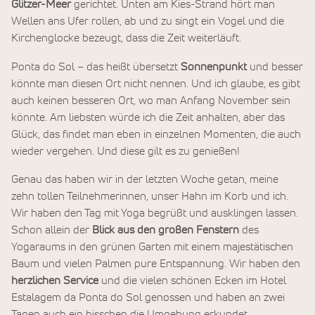
Glitzer-Meer
gerichtet. Unten am Kies-Strand hört man
Wellen ans Ufer rollen, ab und zu singt ein Vogel und die
Kirchenglocke bezeugt, dass die Zeit weiterläuft.
Ponta do Sol – das heißt übersetzt
Sonnenpunkt
und besser
könnte man diesen Ort nicht nennen. Und ich glaube, es gibt
auch keinen besseren Ort, wo man Anfang November sein
könnte. Am liebsten würde ich die Zeit anhalten, aber das
Glück, das findet man eben in einzelnen Momenten, die auch
wieder vergehen. Und diese gilt es zu genießen!
Genau das haben wir in der letzten Woche getan, meine
zehn tollen Teilnehmerinnen, unser Hahn im Korb und ich.
Wir haben den Tag mit Yoga begrüßt und ausklingen lassen.
Schon allein der
Blick aus den großen Fenstern
des
Yogaraums in den grünen Garten mit einem majestätischen
Baum und vielen Palmen pure Entspannung. Wir haben den
herzlichen Service
und die vielen schönen Ecken im Hotel
Estalagem da Ponta do Sol genossen und haben an zwei
Tagen auch ein bisschen die Umgebung erkundet.