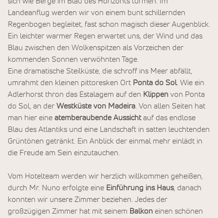
sich wie Berge im Blau des Horizonts türmen. Im
Landeanflug werden wir von einem bunt schillernden
Regenbogen begleitet, fast schon magisch dieser Augenblick.
Ein leichter warmer Regen erwartet uns, der Wind und das
Blau zwischen den Wolkenspitzen als Vorzeichen der
kommenden Sonnen verwöhnten Tage.
Eine dramatische Steilküste, die schroff ins Meer abfällt,
umrahmt den kleinen pittoresken Ort
Ponta do Sol
. Wie ein
Adlerhorst thron das Estalagem auf den
Klippen
von Ponta
do Sol, an der
Westküste von Madeira
. Von allen Seiten hat
man hier eine
atemberaubende Aussicht
auf das endlose
Blau des Atlantiks und eine Landschaft in satten leuchtenden
Grüntönen getränkt. Ein Anblick der einmal mehr einlädt in
die Freude am Sein einzutauchen.
Vom Hotelteam werden wir herzlich willkommen geheißen,
durch Mr. Nuno erfolgte eine
Einführung ins Haus
, danach
konnten wir unsere Zimmer beziehen. Jedes der
großzügigen Zimmer hat mit seinem
Balkon
einen schönen