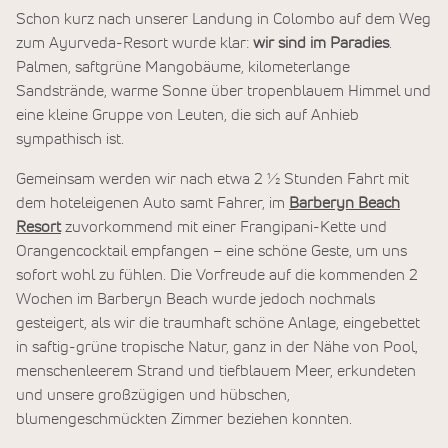
Schon kurz nach unserer Landung in Colombo auf dem Weg
zum Ayurveda-Resort wurde klar:
wir sind im Paradies
.
Palmen, saftgrüne Mangobäume, kilometerlange
Sandstrände, warme Sonne über tropenblauem Himmel und
eine kleine Gruppe von Leuten, die sich auf Anhieb
sympathisch ist.
Gemeinsam werden wir nach etwa 2 ½ Stunden Fahrt mit
dem hoteleigenen Auto samt Fahrer, im
Barberyn Beach
Resort
zuvorkommend mit einer Frangipani-Kette und
Orangencocktail empfangen – eine schöne Geste, um uns
sofort wohl zu fühlen. Die Vorfreude auf die kommenden 2
Wochen im Barberyn Beach wurde jedoch nochmals
gesteigert, als wir die traumhaft schöne Anlage, eingebettet
in saftig-grüne tropische Natur, ganz in der Nähe von Pool,
menschenleerem Strand und tiefblauem Meer, erkundeten
und unsere großzügigen und hübschen,
blumengeschmückten Zimmer beziehen konnten.