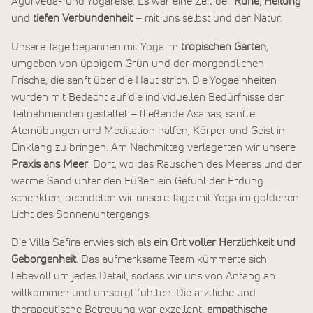
Ayurveda- und Yogareise. Es war eine Zeit der
Ruhe
,
Heilung
und
tiefen Verbundenheit
– mit uns selbst und der Natur.
Unsere Tage begannen mit Yoga im
tropischen Garten
,
umgeben von üppigem Grün und der morgendlichen
Frische, die sanft über die Haut strich. Die Yogaeinheiten
wurden mit Bedacht auf die individuellen Bedürfnisse der
Teilnehmenden gestaltet – fließende Asanas, sanfte
Atemübungen und Meditation halfen, Körper und Geist in
Einklang zu bringen. Am Nachmittag verlagerten wir unsere
Praxis ans Meer
. Dort, wo das Rauschen des Meeres und der
warme Sand unter den Füßen ein Gefühl der Erdung
schenkten, beendeten wir unsere Tage mit Yoga im goldenen
Licht des Sonnenuntergangs.
Die Villa Safira erwies sich als
ein Ort voller Herzlichkeit und
Geborgenheit
. Das aufmerksame Team kümmerte sich
liebevoll um jedes Detail, sodass wir uns von Anfang an
willkommen und umsorgt fühlten. Die ärztliche und
therapeutische Betreuung war exzellent:
empathische