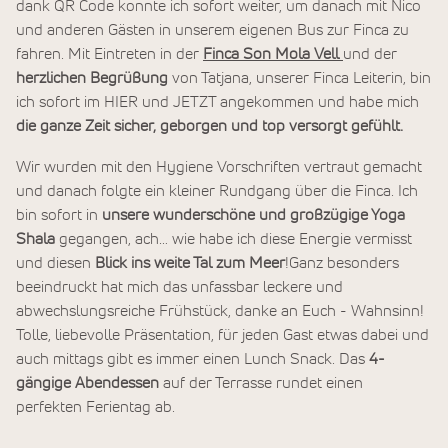
dank QR Code konnte ich sofort weiter, um danach mit Nico
und anderen Gästen in unserem eigenen Bus zur Finca zu
fahren. Mit Eintreten in der
Finca Son Mola Vell
und der
herzlichen Begrüßung
von Tatjana, unserer Finca Leiterin, bin
ich sofort im HIER und JETZT angekommen und habe mich
die ganze Zeit sicher, geborgen und top versorgt gefühlt.
Wir wurden mit den Hygiene Vorschriften vertraut gemacht
und danach folgte ein kleiner Rundgang über die Finca. Ich
bin sofort in
unsere wunderschöne und großzügige Yoga
Shala
gegangen, ach… wie habe ich diese Energie vermisst
und diesen
Blick ins weite Tal zum Meer
!Ganz besonders
beeindruckt hat mich das unfassbar leckere und
abwechslungsreiche Frühstück, danke an Euch - Wahnsinn!
Tolle, liebevolle Präsentation, für jeden Gast etwas dabei und
auch mittags gibt es immer einen Lunch Snack. Das
4-
gängige Abendessen
auf der Terrasse rundet einen
perfekten Ferientag ab.