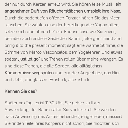
der nur durch Kerzen erhellt wird. Sie hören leise Musik,
ein
angenehmer Duft von Räucherstäbchen umspielt ihre Nase.
Durch die bodentiefen offenen Fenster hören Sie das Meer
rauschen. Sie wählen eine der bereitliegenden Yogamatten,
setzen sich und atmen tief ein. Ebenso leise wie Sie zuvor,
betreten auch andere Gäste den Raum. „Take your mind and
bring it to the present moment“, sagt eine warme Stimme, die
Stimme von Marco Vasconcelos, dem Yogalehrer. Und etwas
später
„just let go“
und Tränen rollen über meine Wangen. Es
sind diese Tränen, die alle Sorgen,
alle alltäglichen
Kümmernisse wegspülen
und nur den Augenblick, das Hier
und Jetzt, übriglassen. Es ist o.k, alles ist o.k.
Kennen Sie das?
Später am Tag, es ist 11:30 Uhr, Sie gehen zu Ihrer
Anwendung, der Raum ist für Sie vorbereitet. Sie werden
nach Anweisung des Arztes behandelt, eingerieben, massiert.
Sie finden Teile ihres Körpers nicht schön, Sie möchten sich