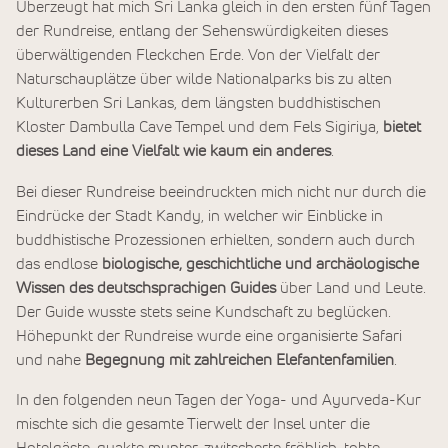
Überzeugt hat mich Sri Lanka gleich in den ersten fünf Tagen
der Rundreise, entlang der Sehenswürdigkeiten dieses
überwältigenden Fleckchen Erde. Von der Vielfalt der
Naturschauplätze über wilde Nationalparks bis zu alten
Kulturerben Sri Lankas, dem längsten buddhistischen
Kloster Dambulla Cave Tempel und dem Fels Sigiriya,
bietet
dieses Land eine Vielfalt wie kaum ein anderes
.
Bei dieser Rundreise beeindruckten mich nicht nur durch die
Eindrücke der Stadt Kandy, in welcher wir Einblicke in
buddhistische Prozessionen erhielten, sondern auch durch
das endlose
biologische, geschichtliche und archäologische
Wissen des deutschsprachigen Guides
über Land und Leute.
Der Guide wusste stets seine Kundschaft zu beglücken.
Höhepunkt der Rundreise wurde eine organisierte Safari
und nahe
Begegnung mit zahlreichen Elefantenfamilien
.
In den folgenden neun Tagen der Yoga- und Ayurveda-Kur
mischte sich die gesamte Tierwelt der Insel unter die
Hotelgäste, quakte munter, zwitscherte fröhlich, tobte