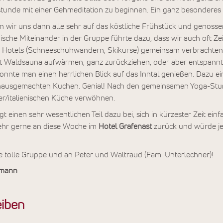
tunde mit einer Gehmeditation zu beginnen. Ein ganz besonderes 
 wir uns dann alle sehr auf das köstliche Frühstück und genossen
sche Miteinander in der Gruppe führte dazu, dass wir auch oft Z
 Hotels (Schneeschuhwandern, Skikurse) gemeinsam verbrachten
t Waldsauna aufwärmen, ganz zurückziehen, oder aber entspannt 
onnte man einen herrlichen Blick auf das Inntal genießen. Dazu ei
 hausgemachten Kuchen. Genial! Nach den gemeinsamen Yoga-Stu
ler/italienischen Küche verwöhnen.
gt einen sehr wesentlichen Teil dazu bei, sich in kürzester Zeit ei
sehr gerne an diese Woche im
Hotel Grafenast
zurück und würde jed
e tolle Gruppe und an Peter und Waltraud (Fam. Unterlechner)!
emann
iben