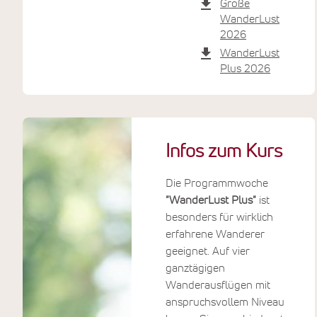
Große
Landschaft mit sanftem Yoga,
WanderLust
welches Ihren Körper nach
2026
den Wanderungen
WanderLust
unterstützt und Sie
Plus 2026
beweglich und entspannt
hält. Der Fokus liegt auf
Dehnung und Entspannung.
Die Energie der Natur, die
Infos zum Kurs
Stille der Berge und das
Mittelmeer in Sichtweite
Die Programmwoche
wecken neue Kraft in Ihnen.
"WanderLust Plus"
ist
Zeit für sich finden Sie in
besonders für wirklich
türkischen Sitzecken, in
erfahrene Wanderer
Hängematten oder am
geeignet. Auf vier
hauseigenen
ganztägigen
Quellwasserpool. Die
Wanderausflügen mit
vegetarische Küche
anspruchsvollem Niveau
verwöhnt Sie mit