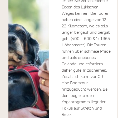
lernen Sie verschiedenste
Köstlichkeiten. Das
Ecken des Lykischen
Programm lässt Raum für
Weges kennen. Die Touren
beides: Gemeinschaft und
haben eine Länge von 12 -
Rückzug, Aktivität und Stille.
22 Kilometern, wo es teils
länger bergauf und bergab
geht (400 – 600 & 1x 1.365
Höhenmeter). Die Touren
führen über schmale Pfade
und teils unebenes
Gelände und erfordern
daher gute Trittsicherheit.
Zusätzlich kann vor Ort
eine Bootstour
hinzugebucht werden. Bei
dem begleitenden
Yogaprogramm liegt der
Fokus auf Stretch und
Relax.