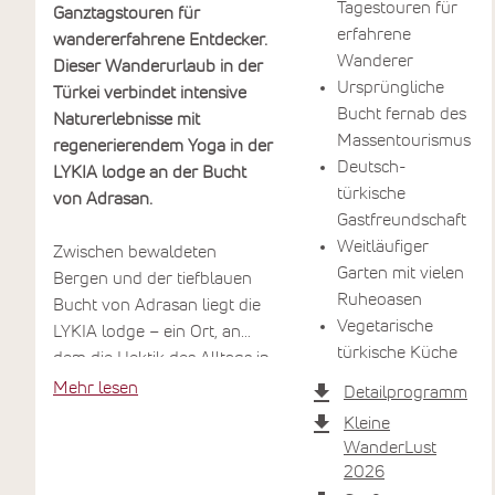
Tagestouren für
Ganztagstouren für
erfahrene
wandererfahrene Entdecker.
Wanderer
Dieser Wanderurlaub in der
Ursprüngliche
Türkei verbindet intensive
Bucht fernab des
Naturerlebnisse mit
Massentourismus
regenerierendem Yoga in der
Deutsch-
LYKIA lodge an der Bucht
türkische
von Adrasan.
Gastfreundschaft
Weitläufiger
Zwischen bewaldeten
Garten mit vielen
Bergen und der tiefblauen
Ruheoasen
Bucht von Adrasan liegt die
Vegetarische
LYKIA lodge – ein Ort, an
türkische Küche
dem die Hektik des Alltags in
weite Ferne rückt. Hier finden
Mehr lesen
Detailprogramm
Sie einen Platz für Ruhe und
Kleine
Rückzug. Diese Wanderreise
WanderLust
durch die Türkei verbindet
2026
Trekking durch die lykische