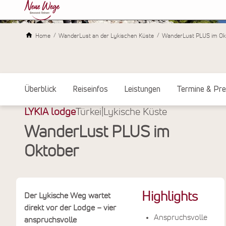
Home
WanderLust an der Lykischen Küste
WanderLust PLUS im Ok
Überblick
Reiseinfos
Leistungen
Termine & Pre
LYKIA lodge
Türkei
|
Lykische Küste
WanderLust PLUS im
Oktober
Highlights
Der Lykische Weg wartet
direkt vor der Lodge – vier
Anspruchsvolle
anspruchsvolle