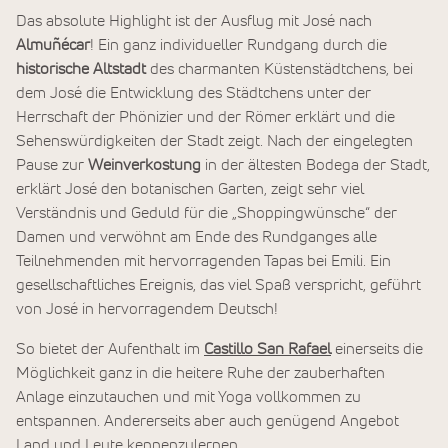
Das absolute Highlight ist der Ausflug mit José nach
Almuñécar
! Ein ganz individueller Rundgang durch die
historische Altstadt
des charmanten Küstenstädtchens, bei
dem José die Entwicklung des Städtchens unter der
Herrschaft der Phönizier und der Römer erklärt und die
Sehenswürdigkeiten der Stadt zeigt. Nach der eingelegten
Pause zur
Weinverkostung
in der ältesten Bodega der Stadt,
erklärt José den botanischen Garten, zeigt sehr viel
Verständnis und Geduld für die „Shoppingwünsche“ der
Damen und verwöhnt am Ende des Rundganges alle
Teilnehmenden mit hervorragenden Tapas bei Emili. Ein
gesellschaftliches Ereignis, das viel Spaß verspricht, geführt
von José in hervorragendem Deutsch!
So bietet der Aufenthalt im
Castillo San Rafael
einerseits die
Möglichkeit ganz in die heitere Ruhe der zauberhaften
Anlage einzutauchen und mit Yoga vollkommen zu
entspannen. Andererseits aber auch genügend Angebot
Land und Leute kennenzulernen.