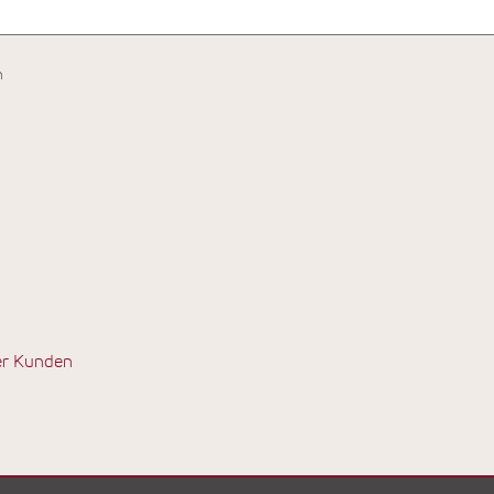
h
er Kunden