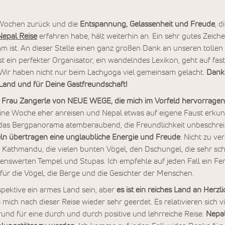
 Wochen zurück und die
Entspannung, Gelassenheit und Freude
, d
Nepal Reise
erfahren habe, hält weiterhin an. Ein sehr gutes Zeichen
m ist. An dieser Stelle einen ganz großen Dank an unseren tollen
t ein perfekter Organisator, ein wandelndes Lexikon, geht auf fast
Wir haben nicht nur beim Lachyoga viel gemeinsam gelacht.
Danke
Land und für Deine Gastfreundschaft!
n
Frau Zangerle von NEUE WEGE, die mich im Vorfeld hervorragen
ine Woche eher anreisen und Nepal etwas auf eigene Faust erkund
das Bergpanorama atemberaubend, die Freundlichkeit unbeschrei
ln übertragen eine unglaubliche Energie und Freude
. Nicht zu ve
n Kathmandu, die vielen bunten Vögel, den Dschungel, die sehr s
enswerten Tempel und Stupas. Ich empfehle auf jeden Fall ein Fe
 die Vögel, die Berge und die Gesichter der Menschen.
pektive ein armes Land sein, aber
es ist ein reiches Land an Herzlic
le mich nach dieser Reise wieder sehr geerdet. Es relativieren sich
 Grund für eine durch und durch positive und lehrreiche Reise.
Nepal