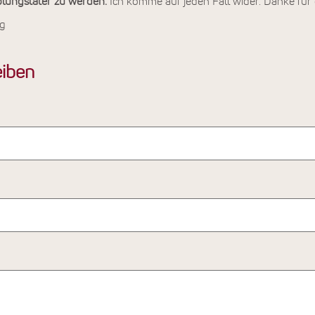
olungstäter zu werden.
Ich komme auf jeden Fall wider. Danke für 
g
iben