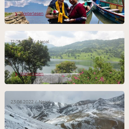
Kulturreise und Ayurveda-Kur
Weiterlesen
12.04.2023
Nepal
Kundenreisebericht Nepal: Auszeit
im Begnas Lake Resort
Weiterlesen
23.06.2022
Nepal
Kundenreisebericht Nepal:
Faszinierendes, abgelegenes Dolpo