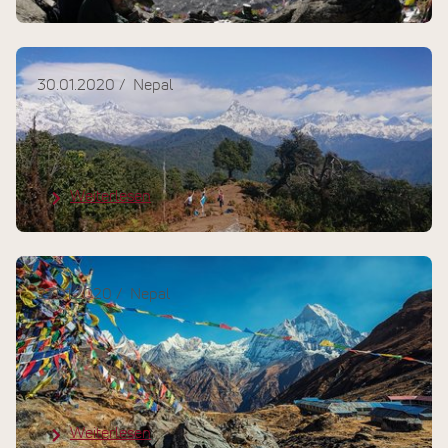
30.01.2020
Nepal
Eine Reise zur Inneren Mitte – Yoga
und Wandern in Nepal
Weiterlesen
27.01.2020
Nepal
Yoga, Meditation und
Bergwandern: Kulturreise nach
Nepal
Weiterlesen