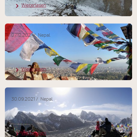
Weiterlesen
07.12.2021
Nepal
Reisebericht Nepal: Auf
Entdeckungsreise zu sich selbst
Weiterlesen
30.09.2021
Nepal
Nepal öffnet die Tore - aktuelle
Einreisebestimmungen
Weiterlesen