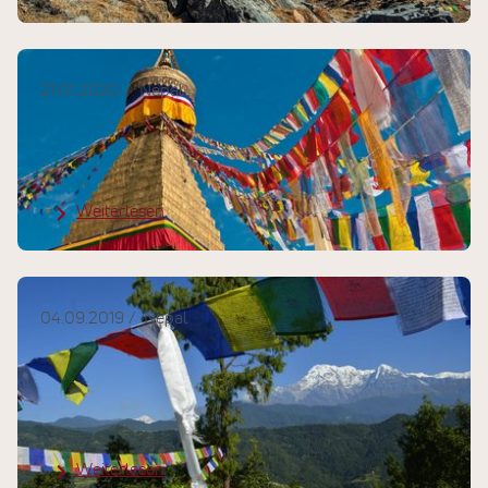
21.01.2020
Nepal
Feedback: Yoga, Meditation und
Bergwandern in Nepal
Weiterlesen
04.09.2019
Nepal
Kunden-Reisebericht:
Faszinierende Eindrücke vom
schillernden Land Nepal
Weiterlesen