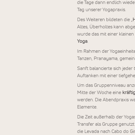
die Tage dann endlich wieder
Tag unserer Yogapraxis.
Des Weiteren bildeten die „
H
Altes, Überholtes kann abge
wurde das mit einer kleine
Yoga
.
Im Rahmen der Yogaeinheite
Tanzen, Pranayama, gemein
Sanft balancierte sich jeder 
Auftanken mit einer tiefge
Um das Gruppenniveau anzup
Mitte der Woche eine
kräft
werden. Die Abendpraxis war 
Elemente.
Die Zeit außerhalb der Yog
Transfer als Gruppe genutz
die Levada nach Cabo do Gir