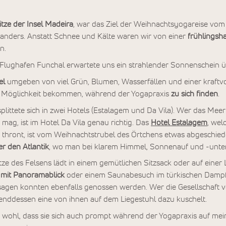
tze der Insel Madeira
, war das Ziel der Weihnachtsyogareise vom 2
anders. Anstatt Schnee und Kälte waren wir von einer
frühlingsh
n.
Flughafen Funchal erwartete uns ein strahlender Sonnenschein ü
el
umgeben von viel Grün, Blumen, Wasserfällen und einer kraft
die Möglichkeit bekommen, während der Yogapraxis
zu sich finden
.
plittete sich in zwei Hotels (Estalagem und Da Vila). Wer das Mee
mag, ist im Hotel Da Vila genau richtig. Das
Hotel Estalagem
, wel
n thront, ist vom Weihnachtstrubel des Örtchens etwas abgeschie
er den Atlantik
, wo man bei klarem Himmel, Sonnenauf und -unt
e des Felsens lädt in einem gemütlichen Sitzsack oder auf einer
 mit Panoramablick
oder einem Saunabesuch im türkischen Dampf
agen konnten ebenfalls genossen werden. Wer die Gesellschaft vo
enddessen eine von ihnen auf dem Liegestuhl dazu kuschelt.
so wohl, dass sie sich auch prompt während der Yogapraxis auf mei