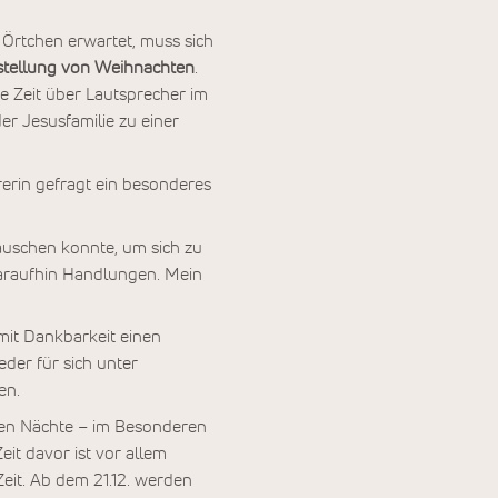
 Örtchen erwartet, muss sich
stellung von Weihnachten
.
e Zeit über Lautsprecher im
er Jesusfamilie zu einer
hrerin gefragt ein besonderes
 lauschen konnte, um sich zu
daraufhin Handlungen. Mein
mit Dankbarkeit einen
der für sich unter
en.
hten Nächte – im Besonderen
eit davor ist vor allem
eit. Ab dem 21.12. werden