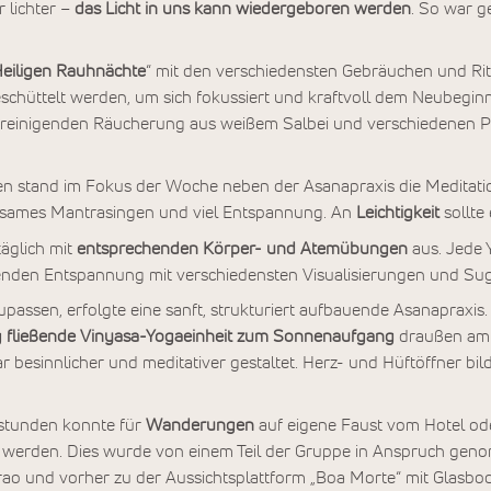
 lichter –
das Licht in uns kann wiedergeboren werden
. So war g
eiligen Rauhnächte
“ mit den verschiedensten Gebräuchen und Rit
schüttelt werden, um sich fokussiert und kraftvoll dem Neubegin
n reinigenden Räucherung aus weißem Salbei und verschiedenen 
n stand im Fokus der Woche neben der Asanapraxis die Meditatio
sames Mantrasingen und viel Entspannung. An
Leichtigkeit
sollte
täglich mit
entsprechenden Körper- und Atemübungen
aus. Jede 
henden Entspannung mit verschiedensten Visualisierungen und Su
assen, erfolgte eine sanft, strukturiert aufbauende Asanapraxis
ig fließende Vinyasa-Yogaeinheit zum Sonnenaufgang
draußen am
besinnlicher und meditativer gestaltet. Herz- und Hüftöffner bild
astunden konnte für
Wanderungen
auf eigene Faust vom Hotel od
t werden. Dies wurde von einem Teil der Gruppe in Anspruch gen
ao und vorher zu der Aussichtsplattform „Boa Morte“ mit Glasbod