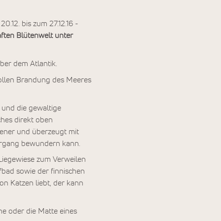
0.12. bis zum 27.12.16 -
aften Blütenwelt unter
ber dem Atlantik.
vollen Brandung des Meeres
r und die gewaltige
ches direkt oben
dener und überzeugt mit
ergang bewundern kann.
 Liegewiese zum Verweilen
bad sowie der finnischen
n Katzen liebt, der kann
ne oder die Matte eines