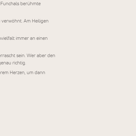
n Funchals berühmte
ü
verwöhnt. Am Heiligen
vielfalt immer an einen
errascht sein. Wer aber den
enau richtig.
serem Herzen, um dann