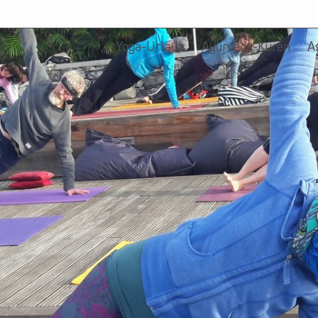
Yoga-Urlaub
Ayurveda-Kuren
A