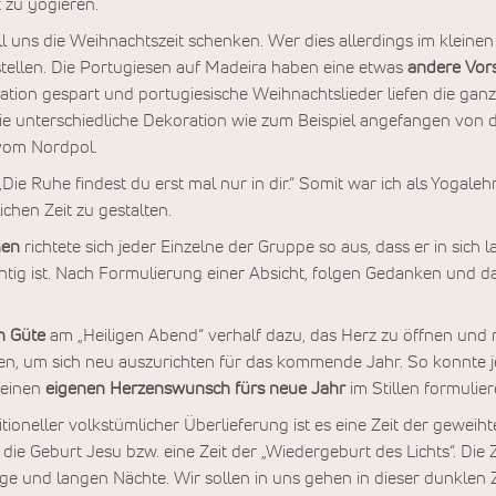
 zu yogieren.
l uns die Weihnachtszeit schenken. Wer dies allerdings im kleinen
stellen. Die Portugiesen auf Madeira haben eine etwas
andere Vor
tion gespart und portugiesische Weihnachtslieder liefen die ganz
ie unterschiedliche Dekoration wie zum Beispiel angefangen von d
 vom Nordpol.
„Die Ruhe findest du erst mal nur in dir.“ Somit war ich als Yogale
chen Zeit zu gestalten.
nen
richtete sich jeder Einzelne der Gruppe so aus, dass er in sich
chtig ist. Nach Formulierung einer Absicht, folgen Gedanken und 
n Güte
am „Heiligen Abend“ verhalf dazu, das Herz zu öffnen und 
n, um sich neu auszurichten für das kommende Jahr. So konnte je
 einen
eigenen Herzenswunsch fürs neue Jahr
im Stillen formulier
oneller volkstümlicher Überlieferung ist es eine Zeit der gewei
 die Geburt Jesu bzw. eine Zeit der „Wiedergeburt des Lichts“. Die Z
ge und langen Nächte. Wir sollen in uns gehen in dieser dunklen Z