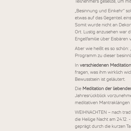
Teilnehmers gesellte, um mit
„Besinnung und Einkehr“ sol
etwas auf das Gegenteil ein
Somit wurde nicht an Dekora
Ort. Lustig anzusehen war d
Engelfamilie über Eisbären
Aber wie heißt es so schön: 
Programm zu dieser besinnli
In
verschiedenen Meditatio
fragen, was ihm wirklich wi
Bewusstsein ist geläutert.
Die
Meditation der liebende
Jahresrückblick vorzunehme
meditativen Mantraklängen
WEIHNACHTEN – nach traditi
die Heilige Nacht am 24.12. -
geprägt durch die kurzen Ta