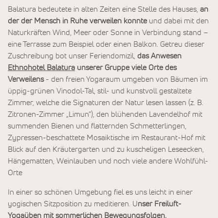
Balatura bedeutete in alten Zeiten eine Stelle des Hauses,
an
der der Mensch in Ruhe verweilen konnte
und dabei mit den
Naturkräften Wind, Meer oder Sonne in Verbindung stand –
eine Terrasse zum Beispiel oder einen Balkon. Getreu dieser
Zuschreibung bot unser Feriendomizil,
das Anwesen
Ethnohotel Balatura
unserer Gruppe viele Orte des
Verweilens
- den freien Yogaraum umgeben von Bäumen im
üppig-grünen Vinodol-Tal, stil- und kunstvoll gestaltete
Zimmer, welche die Signaturen der Natur lesen lassen (z. B.
Zitronen-Zimmer „Limun“), den blühenden Lavendelhof mit
summenden Bienen und flatternden Schmetterlingen,
Zypressen-beschattete Mosaiktische im Restaurant-Hof mit
Blick auf den Kräutergarten und zu kuscheligen Leseecken,
Hängematten, Weinlauben und noch viele andere Wohlfühl-
Orte
In einer so schönen Umgebung fiel es uns leicht in einer
yogischen Sitzposition zu meditieren. U
nser Freiluft-
Yogaüben mit sommerlichen Bewegungsfolgen,