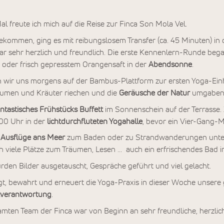
 freute ich mich auf die Reise zur Finca Son Mola Vel.
kommen, ging es mit reibungslosem Transfer (ca. 45 Minuten) in 
ar sehr herzlich und freundlich. Die erste Kennenlern-Runde beg
kt oder frisch gepresstem Orangensaft in der
Abendsonne
.
n wir uns morgens auf der Bambus-Plattform zur ersten Yoga-Einh
lumen und Kräuter riechen und die
Geräusche der Natur
umgaben 
ntastisches Frühstücks Buffett
im Sonnenschein auf der Terrasse.
.00 Uhr in der
lichtdurchfluteten Yogahalle
, bevor ein Vier-Gang-
Ausflüge ans Meer
zum Baden oder zu Strandwanderungen unt
ch viele Plätze zum Träumen, Lesen ... auch ein erfrischendes Bad
den Bilder ausgetauscht, Gespräche geführt und viel gelacht.
gt, bewahrt und erneuert die Yoga-Praxis in dieser Woche unsere
bstverantwortung
.
mten Team der Finca war von Beginn an sehr freundliche, herzl