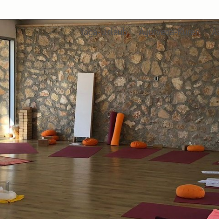
Yoga-Urlaub
Ayurveda-Kuren
A