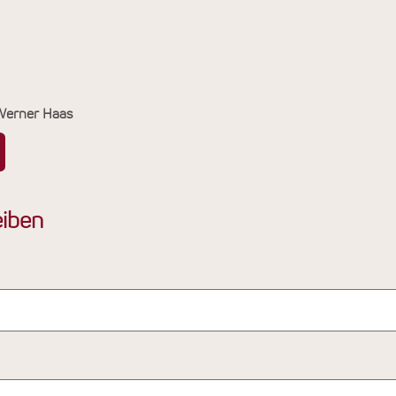
 Werner Haas
iben