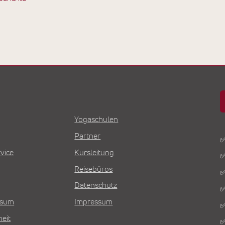
Yogaschulen
Partner
✅
vice
Kursleitung
✅
Reisebüros
✅
Datenschutz
✅
Visum
Impressum
✅
heit
✅