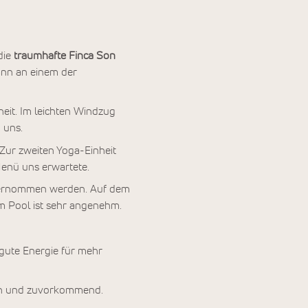
die
traumhafte Finca Son
ann an einem der
eit. Im leichten Windzug
uns.
 Zur zweiten Yoga-Einheit
Menü uns erwartete.
ernommen werden. Auf dem
 im Pool ist sehr angenehm.
 gute Energie für mehr
ich und zuvorkommend.