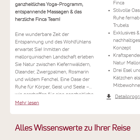
Finca
ganzheitliches Yoga-Programm,
Stilvolle Oa
entspannende Massagen & das
Ruhe fernab
herzliche Finca Team!
Trubels
Exklusives &
Eine wunderbare Zeit der
nachhaltiges
Entspannung und des Wohlfühlens
Konzept
erwartet Sie! Inmitten der
Kraftspend
mallorquinischen Landschaft erleben
Natur Mallo
Sie Natur zwischen Kiefernwäldern,
Drei Esel un
Oleander, Zwergpalmen, Rosmarin
Kätzchen als
und wildem Fenchel. Eine Oase der
Mitbewohne
Ruhe für Körper, Geist und Seele –
wie geschaffen für eine ganzheitliche
Detailprog
Yoga-Praxis in der lichtdurchfluteten
Mehr lesen
Yoga-Shala.
Sie hören das Bimmeln der
Alles Wissenswerte zu Ihrer Reise
Schafsglöckchen, den morgendlichen
Ruf der Esel und den Gesang der