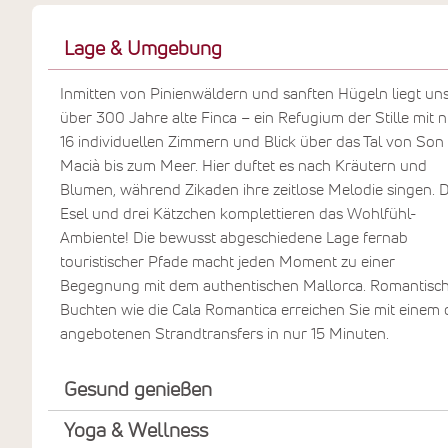
Vögel. Die vegetarisch / vegane
Küche verwöhnt Sie raffiniert
Lage & Umgebung
mediterran, gemütliche Sitzecken
Inmitten von Pinienwäldern und sanften Hügeln liegt un
laden im Garten zum Verweilen ein.
über 300 Jahre alte Finca – ein Refugium der Stille mit 
Hier leben Sie im Einklang mit der
16 individuellen Zimmern und Blick über das Tal von Son
Natur: die Finca wird mit
Macià bis zum Meer. Hier duftet es nach Kräutern und
regenerativen Energien aus
Blumen, während Zikaden ihre zeitlose Melodie singen. D
Solarzellen betrieben. Was hier
Esel und drei Kätzchen komplettieren das Wohlfühl-
geschieht, ist mehr als Erholung – es
Ambiente! Die bewusst abgeschiedene Lage fernab
ist eine Einladung wieder ganz bei
touristischer Pfade macht jeden Moment zu einer
sich selbst anzukommen.
Begegnung mit dem authentischen Mallorca. Romantisc
Buchten wie die Cala Romantica erreichen Sie mit einem 
angebotenen Strandtransfers in nur 15 Minuten.
Gesund genießen
Yoga & Wellness