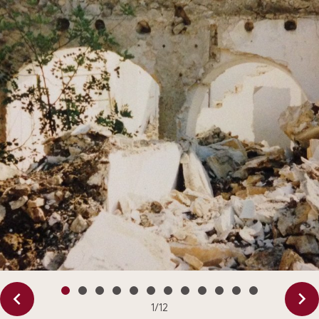
1
/
12