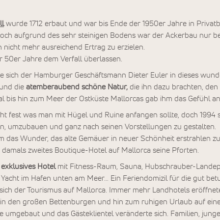
ll
wurde 1712 erbaut und war bis Ende der 1950er Jahre in Privatb
, doch aufgrund des sehr steinigen Bodens war der Ackerbau nur 
h nicht mehr ausreichend Ertrag zu erzielen.
r 50er Jahre dem Verfall überlassen.
te sich der Hamburger Geschäftsmann Dieter Euler in dieses wund
und die
atemberaubend schöne Natur,
die ihn dazu brachten, den
Tal bis hin zum Meer der Ostküste Mallorcas gab ihm das Gefühl 
nicht fest was man mit Hügel und Ruine anfangen sollte, doch 1994 
en, umzubauen und ganz nach seinen Vorstellungen zu gestalten.
m das Wunder, das alte Gemäuer in neuer Schönheit erstrahlen zu
 damals zweites Boutique-Hotel auf Mallorca seine Pforten.
 exklusives Hotel
mit Fitness-Raum, Sauna, Hubschrauber-Landepl
 Yacht im Hafen unten am Meer… Ein Feriendomizil für die gut bet
sich der Tourismus auf Mallorca. Immer mehr Landhotels eröffnet
 den großen Bettenburgen und hin zum ruhigen Urlaub auf einer
 umgebaut und das Gästeklientel veränderte sich. Familien, jung