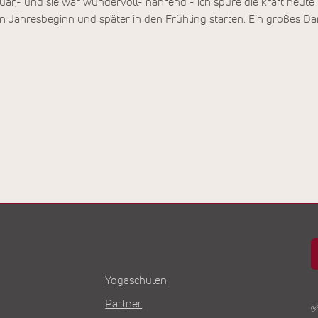
uar,- und sie war wundervoll- nährend - ich spüre die kraft heute 
en Jahresbeginn und später in den Frühling starten. Ein großes 
Yogaschulen
Partner
✅