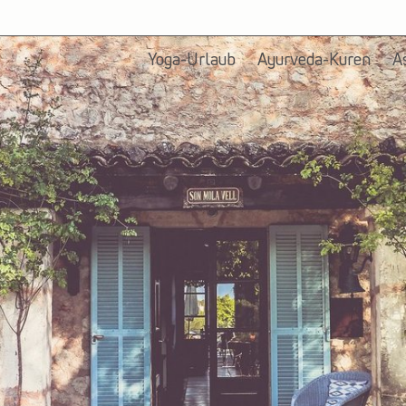
Yoga-Urlaub
Ayurveda-Kuren
A