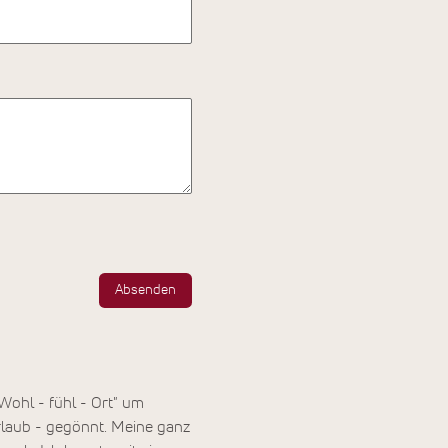
Absenden
"Wohl - fühl - Ort" um
rlaub - gegönnt. Meine ganz